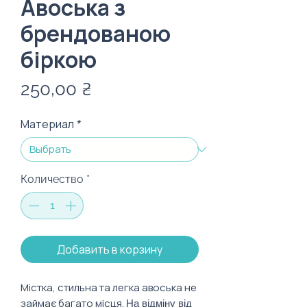
Авоська з
брендованою
біркою
Цена
250,00 ₴
Материал
*
Количество
*
Добавить в корзину
Містка, стильна та легка авоська не
займає багато місця.
На відміну від