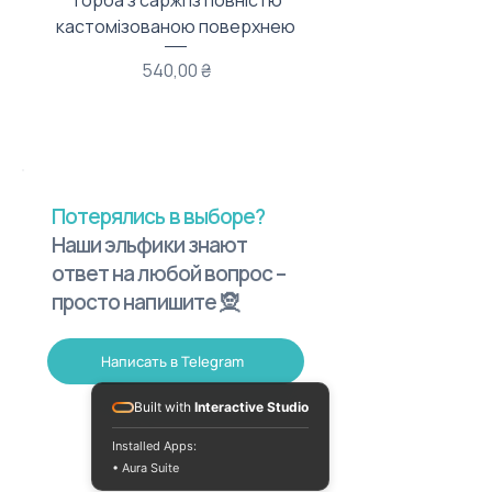
Торба з саржі із повністю
Тканинний мішечок з
кастомізованою поверхнею
Цена
540,00 ₴
Потерялись в выборе?
Наши эльфики знают
ответ на любой вопрос –
просто напишите 🧝
Написать в Telegram
Built with
Interactive Studio
Installed Apps:
• Aura Suite