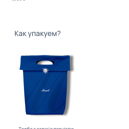
Цена
840,00 ₴
Как упакуем?