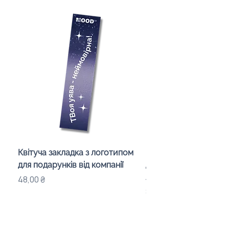
Квітуча закладка з логотипом
Караоке-мікрофон «
для подарунків від компанії
для дітей з LED-підсв
лого бренду
Цена
48,00 ₴
Цена
840,00 ₴