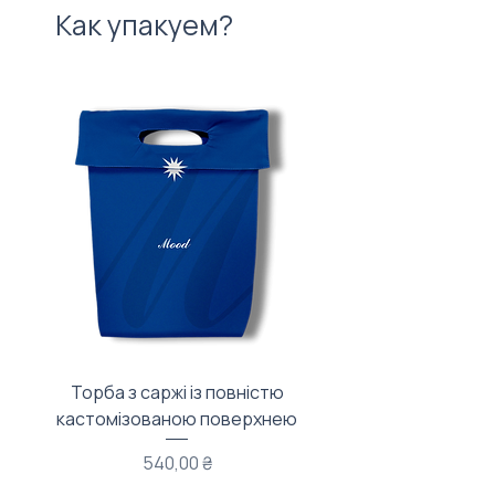
Как упакуем?
Торба з саржі із повністю
Тканинний мішечок з
кастомізованою поверхнею
Цена
540,00 ₴