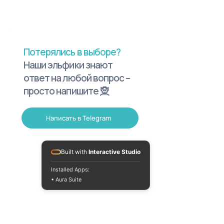
Потерялись в выборе?
Наши эльфики знают
ответ на любой вопрос –
просто напишите 🧝
Написать в Telegram
Built with
Interactive Studio
Installed Apps:
• Aura Suite