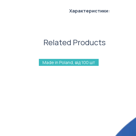
Характеристики:
Склад: трьохнитка з флісо
Related Products
Made in Poland, від 100 шт