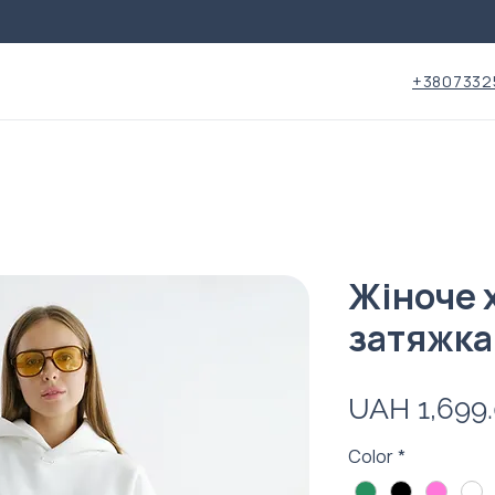
+3807332
Жіноче х
затяжк
UAH 1,699
Color
*