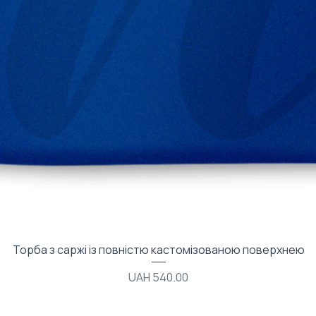
Quick View
Торба з саржі із повністю кастомізованою поверхнею
Price
UAH 540.00