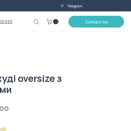
Telegram
50393
Contact me
уді oversize з
ами
Price
.00