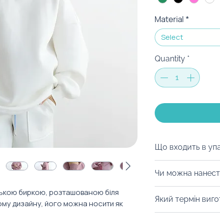
Material
*
Select
Quantity
*
Що входить в уп
Варіантів пакува
Чи можна нанест
можемо припідне
брендованому пак
Із радістю забре
ською биркою, розташованою біля
Який термін виг
коробці чи шопер
му дизайну, його можна носити як
бірка для вашог
Брендування роб
шовкодрук, терм
Від 10 днів. Уточ