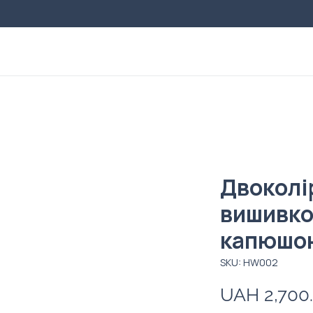
Двоколі
вишивко
капюшо
SKU: HW002
UAH 2,700