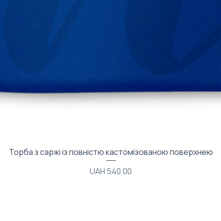
Quick View
Торба з саржі із повністю кастомізованою поверхнею
Price
UAH 540.00