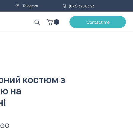
Telegram
(073) 325 03 93
Contact me
рний костюм з
ю на
ні
Price
.00