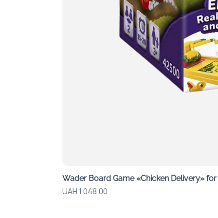
Wader Board Game «Chicken Delivery» for G
Price
UAH 1,048.00