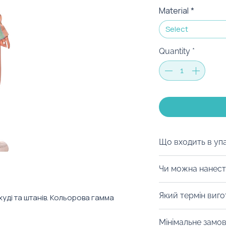
Material
*
Select
Quantity
*
Що входить в уп
Ми можемо запак
Чи можна нанест
коробку на ваш с
матеріалів, дой-
Із задоволенням
Який термін виг
худі та штанів. Кольорова гамма
вид пакування. В
нанести логотип 
забрендувати, а
відшити костюм з
Від 14 днів. Уточ
святковий настрі
Мінімальне замо
фасону. Брендува