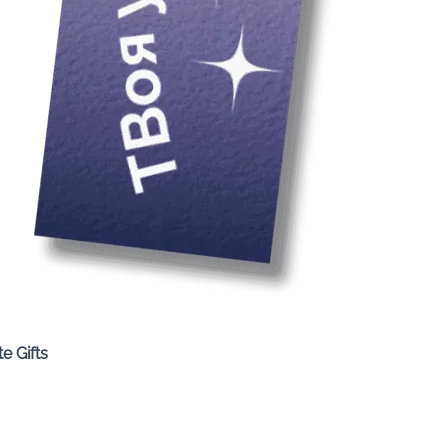
Quick View
e Gifts