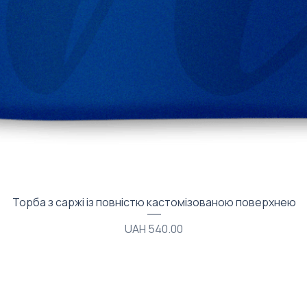
Quick View
Торба з саржі із повністю кастомізованою поверхнею
Price
UAH 540.00