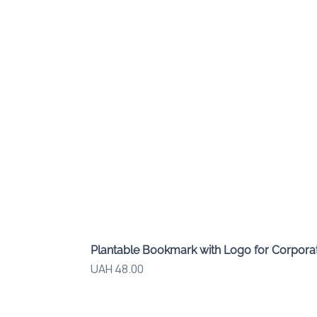
Plantable Bookmark with Logo for Corporat
Price
UAH 48.00