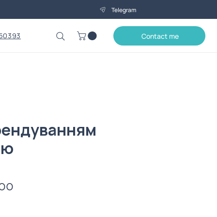
Telegram
50393
Contact me
брендуванням
ою
Price
.00