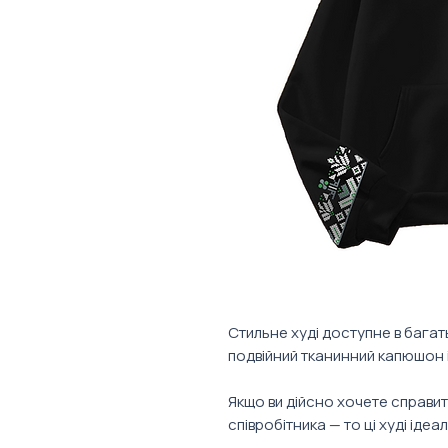
Стильне худі доступне в багат
подвійний тканинний капюшон 
Якщо ви дійсно хочете справи
співробітника
—
то ці худі ідеа
співробітник або клієнт носить