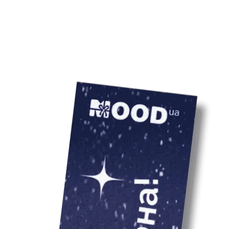
шовкотрафаре
Ціна товару вказ
 бренд, але будуть розповідати про
прямий друк.
врахування варто
ть, що автоматично стає вашою
туральна тканина, якісна та
сті еластану.
еластан.