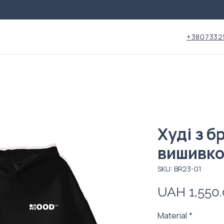
+3807332
Худі з 
вишивк
SKU: BR23-01
UAH 1,550
Material
*