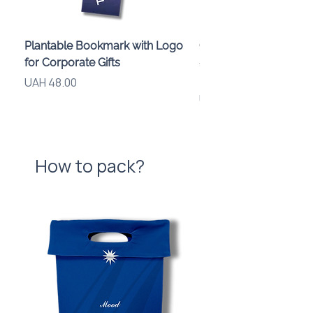
Plantable Bookmark with Logo
Children’s Karaoke M
for Corporate Gifts
«Animals» with LED Li
Brand Logo
Price
UAH 48.00
Price
UAH 840.00
How to pack?