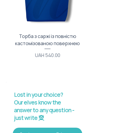
Торба з саржі із повністю
Тканинний мішечок з
кастомізованою поверхнею
Price
UAH 540.00
Lost in your choice?
Our elves know the
answer to any question -
just write 🧝