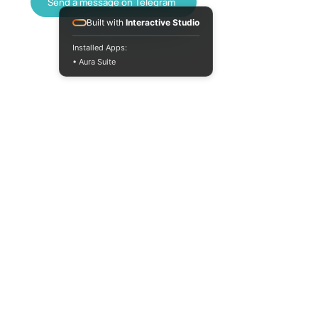
Send a message on Telegram
Built with
Interactive Studio
Installed Apps:
• Aura Suite
+380733250393
Mon-Fri 10:00-
18:00
info@moodua.com
Yevhena Konovaltsia Street,
36D
Kyiv, WAVE Business Center