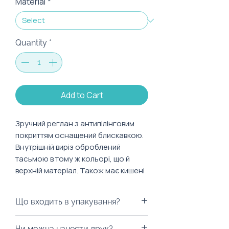
Material
*
Quantity
*
Add to Cart
Зручний реглан з антипілінговим
покриттям оснащений блискавкою.
Внутрішній виріз оброблений
тасьмою в тому ж кольорі, що й
верхній матеріал. Також має кишені
з замком-блискавкою та стягується
еластичним шнурком знизу.
Що входить в упакування?
Характеристики:
Ми можемо запакувати худі у
Чи можна нанести друк?