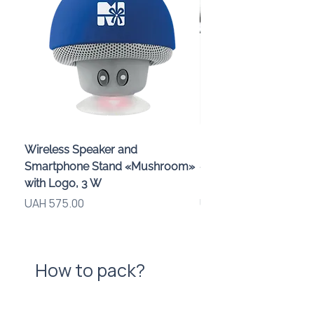
Wireless Speaker and
Проектор зоряного 
Smartphone Stand «Mushroom»
«Galaxy» з дизайном
with Logo, 3 W
компанії
Price
Price
UAH 575.00
UAH 720.00
How to pack?