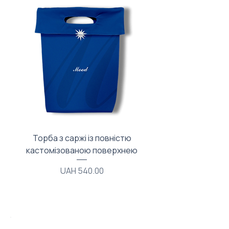
Торба з саржі із повністю
Тканинний мішечок з
кастомізованою поверхнею
Price
UAH 540.00