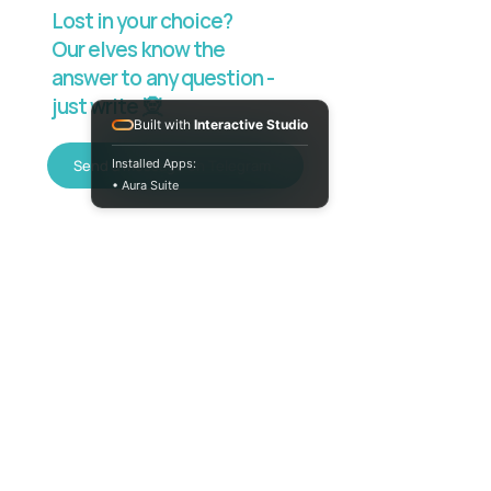
Lost in your choice?
Our elves know the
answer to any question -
just write 🧝
Built with
Interactive Studio
Installed Apps:
Send a message on Telegram
• Aura Suite
Mon-Fri 10:00-
18:00