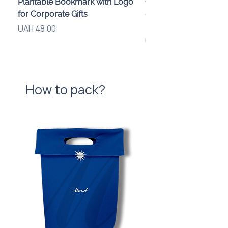
Plantable Bookmark with Logo
Children’s Karaoke M
for Corporate Gifts
«Animals» with LED Li
Brand Logo
Price
UAH 48.00
Price
UAH 840.00
How to pack?