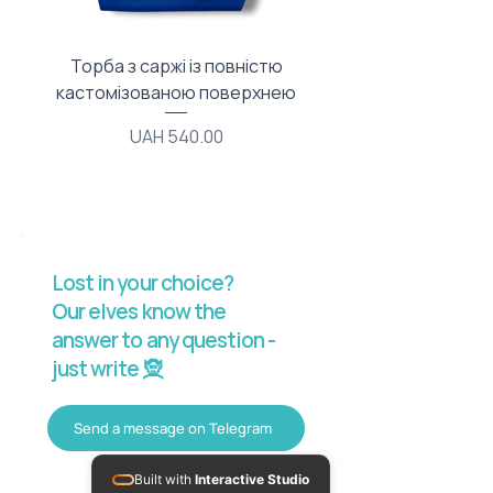
Торба з саржі із повністю
Тканинний мішечок з
кастомізованою поверхнею
Price
UAH 540.00
Lost in your choice?
Our elves know the
answer to any question -
just write 🧝
Send a message on Telegram
Built with
Interactive Studio