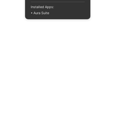
Installed Apps:
• Aura Suite
+380733250393
Mon-Fri 10:00-
18:00
info@moodua.com
Yevhena Konovaltsia Street,
36D
Kyiv, WAVE Business Center
CATALOG