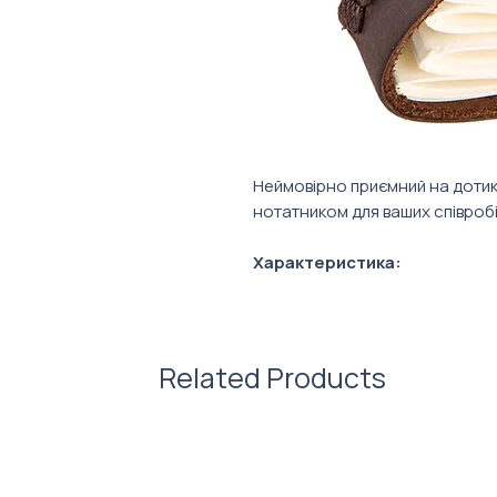
Неймовірно приємний на доти
нотатником для ваших співробіт
Характеристика:
Обкладинка зроблена з нату
Скетчбук з чистими сторінкам
Доступні розміри: Блокнот 17,
см (А5).
Related Products