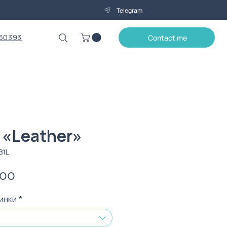
Telegram
50393
Contact me
 «Leather»
B1L
Price
.00
инки
*