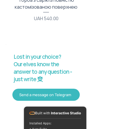
Торба з саржі із повністю
Тканинний мішечок з
кастомізованою поверхнею
Price
UAH 540.00
Lost in your choice?
Our elves know the
answer to any question -
just write 🧝
Send a message on Telegram
Built with
Interactive Studio
Installed Apps: