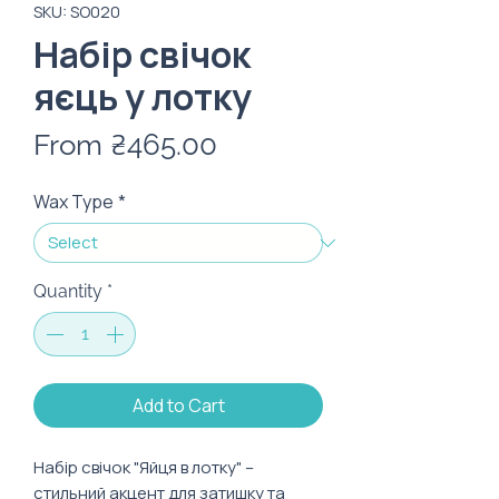
SKU: SO020
Набір свічок
яєць у лотку
Sale
From
₴465.00
Price
Wax Type
*
Quantity
*
Add to Cart
Набір свічок "Яйця в лотку" –
стильний акцент для затишку та