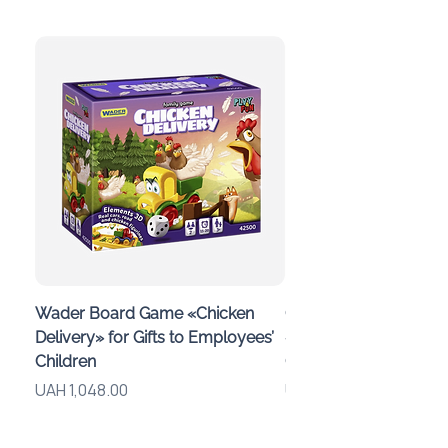
Wader Board Game «Chicken
Children’s Mideer Kal
Delivery» for Gifts to Employees’
«A Day in the Woods»
Children
Custom Branding
Price
Price
UAH 1,048.00
UAH 283.00