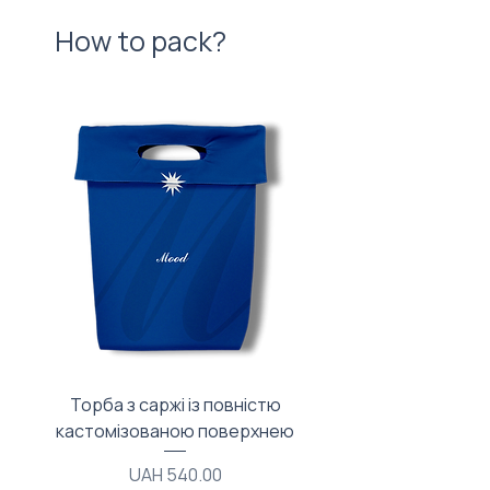
How to pack?
Торба з саржі із повністю
Тканинний мішечок з
кастомізованою поверхнею
Price
UAH 540.00