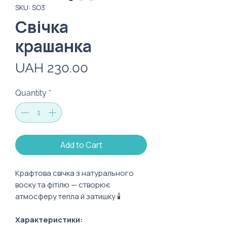
SKU: SO3
Cвічка
крашанка
Price
UAH 230.00
Quantity
*
Add to Cart
Крафтова свічка з натурального
воску та фітілю — створює
атмосферу тепла й затишку 🕯️
Характеристики: