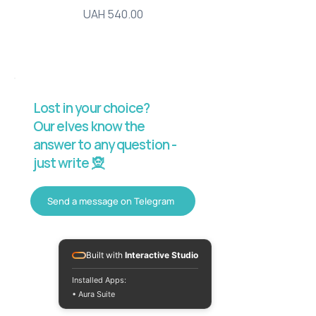
Price
UAH 540.00
Lost in your choice?
Our elves know the
answer to any question -
just write 🧝
Send a message on Telegram
Built with
Interactive Studio
Installed Apps:
• Aura Suite