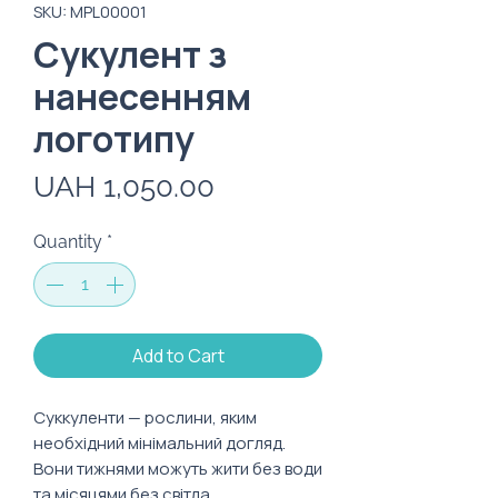
SKU: MPL00001
Сукулент з
нанесенням
логотипу
Price
UAH 1,050.00
Quantity
*
Add to Cart
Суккуленти — рослини, яким
необхідний мінімальний догляд.
Вони тижнями можуть жити без води
та місяцями без світла.