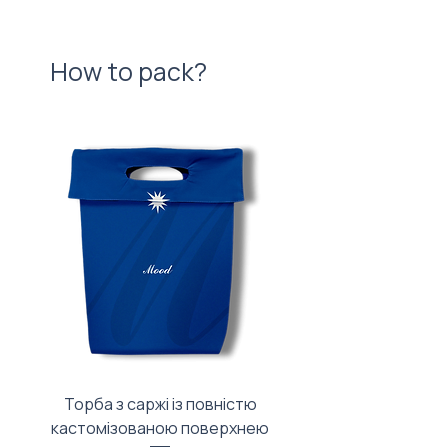
How to pack?
Торба з саржі із повністю
Тканинний мішечок з
кастомізованою поверхнею