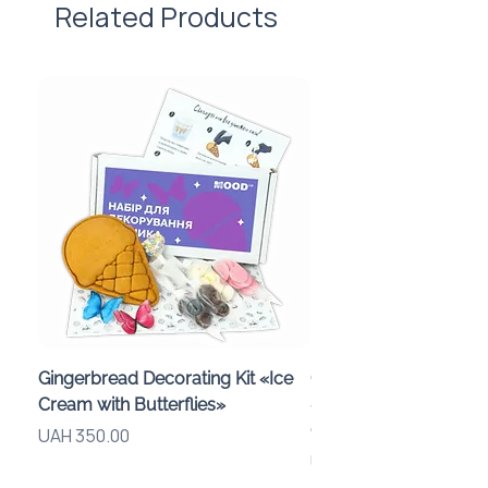
Related Products
Gingerbread Decorating Kit «Ice
Chocolate Bomb-Maki
Cream with Butterflies»
«Smiley Faces» for a C
Gift Box
Price
UAH 350.00
Price
UAH 1,150.00