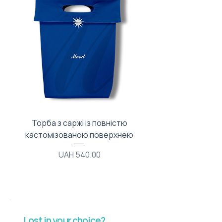
Торба з саржі із повністю
Тканинний мішечок з
кастомізованою поверхнею
Price
UAH 540.00
Lost in your choice?