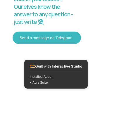
Our elves know the
answer to any question -
just write 🧝
Send a message on Telegram
Built with
Interactive Studio
Installed Apps:
• Aura Suite
Mon-Fri 10:00-
18:00