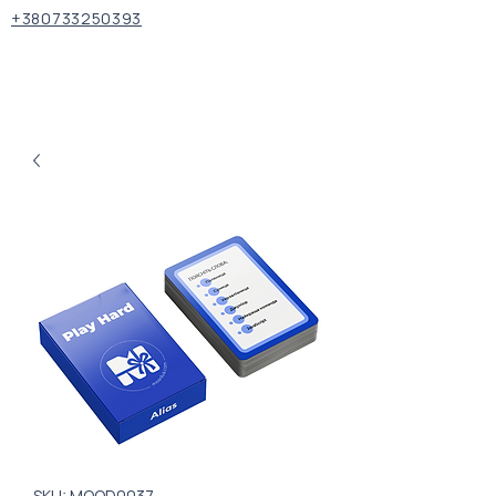
+380733250393
SKU: MOOD0037