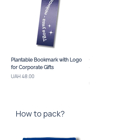
Plantable Bookmark with Logo
Children’s Karaoke M
for Corporate Gifts
«Animals» with LED Li
Brand Logo
Price
UAH 48.00
Price
UAH 840.00
How to pack?