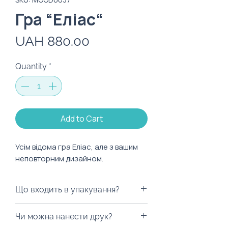
Гра “Еліас“
Price
UAH 880.00
Quantity
*
Add to Cart
Усім відома гра Еліас, але з вашим
неповторним дизайном.
Що входить в упакування?
Ми можемо запакувати гру у
Чи можна нанести друк?
будь-яку коробку на ваш смак,