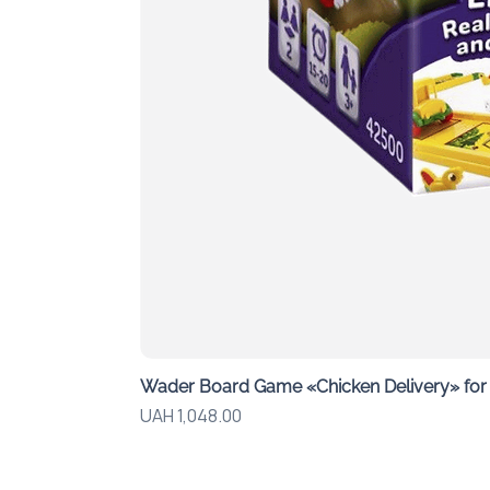
Wader Board Game «Chicken Delivery» for G
Price
UAH 1,048.00