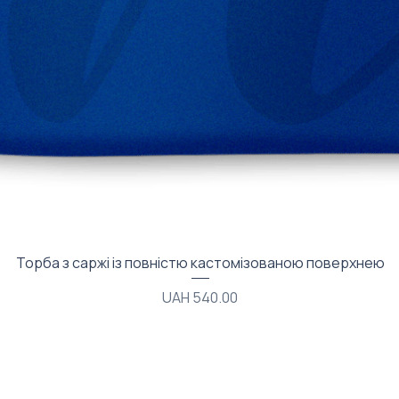
Quick View
Торба з саржі із повністю кастомізованою поверхнею
Price
UAH 540.00