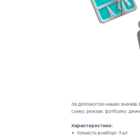
За допомогою наших значків, 
сумку, рюкзак, футболку, джинси
Характеристики:
Кількість в наборі: 3 шт
Матеріал: матал, емаль'