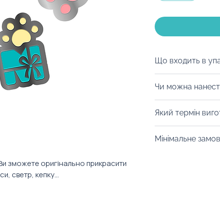
Що входить в уп
Ми можемо поміс
Чи можна нанест
пакування, аби 
святковий настрі
Авжеж! Можливо
Який термін виг
абсолютно з нул
Також наші MOO
Від 14 днів. Уточ
Мінімальне замо
розробити прико
конкретний товар
стиль компанії.
Від 100 штук.
Ви зможете оригінально прикрасити
, светр, кепку...