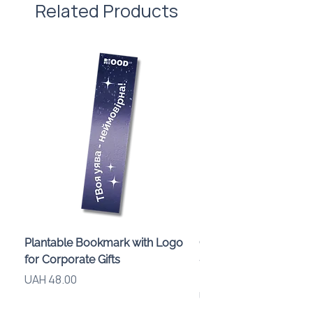
Related Products
Plantable Bookmark with Logo
Children’s Karaoke M
for Corporate Gifts
«Animals» with LED Li
Brand Logo
Price
UAH 48.00
Price
UAH 840.00