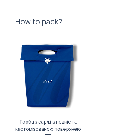
How to pack?
Торба з саржі із повністю
Тканинний мішечок з
кастомізованою поверхнею