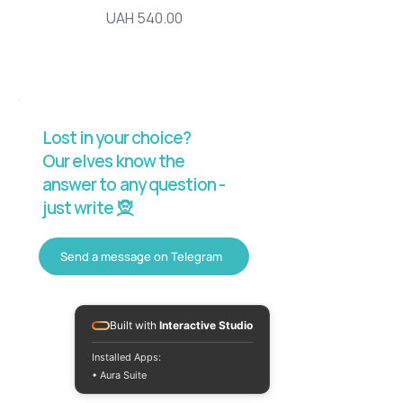
Price
UAH 540.00
Lost in your choice?
Our elves know the
answer to any question -
just write 🧝
Send a message on Telegram
Built with
Interactive Studio
Installed Apps:
• Aura Suite