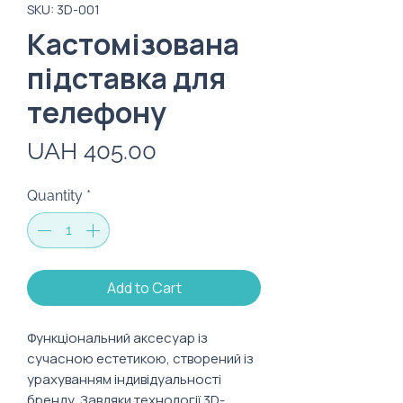
SKU: 3D-001
Кастомізована
підставка для
телефону
Price
UAH 405.00
Quantity
*
Add to Cart
Функціональний аксесуар із
сучасною естетикою, створений із
урахуванням індивідуальності
бренду. Завдяки технології 3D-