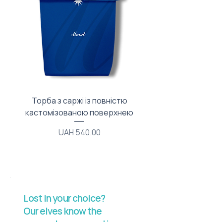
Торба з саржі із повністю
Тканинний мішечок з
кастомізованою поверхнею
Price
UAH 540.00
Lost in your choice?
Our elves know the