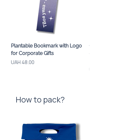
Plantable Bookmark with Logo
Children’s Karaoke M
for Corporate Gifts
«Animals» with LED Li
Brand Logo
Price
UAH 48.00
Price
UAH 840.00
How to pack?