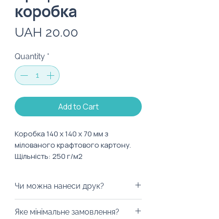
коробка
Price
UAH 20.00
Quantity
*
Add to Cart
Коробка 140 х 140 х 70 мм з
мілованого крафтового картону.
Щільність: 250 г/м2
Чи можна нанеси друк?
Так! Ми можемо розробити або
Яке мінімальне замовлення?
використати ваші дизайни для