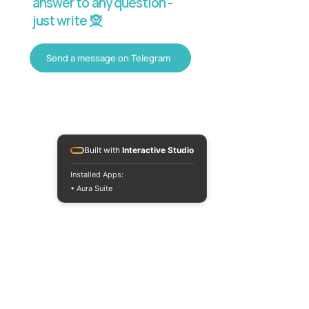
answer to any question -
just write 🧝
Send a message on Telegram
Built with
Interactive Studio
Installed Apps:
• Aura Suite
+380733250393
Mon-Fri 10:00-
18:00
info@moodua.com