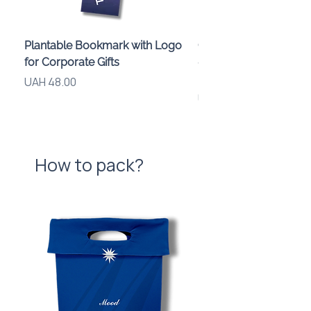
Plantable Bookmark with Logo
Children’s Karaoke M
for Corporate Gifts
«Animals» with LED Li
Brand Logo
Price
UAH 48.00
Price
UAH 840.00
How to pack?