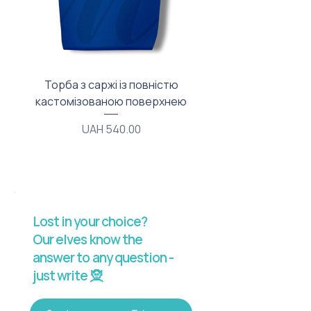
Торба з саржі із повністю
Тканинний мішечок з
кастомізованою поверхнею
Price
UAH 540.00
Lost in your choice?
Our elves know the
answer to any question -
just write 🧝