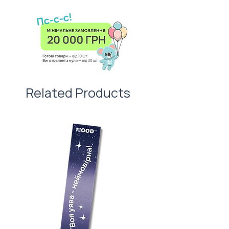
оформлення приносило
можна відірвати.
святковий настрій адресату. І не
забудьте про листівку —
важливий атрибут першого
враження!
Related Products