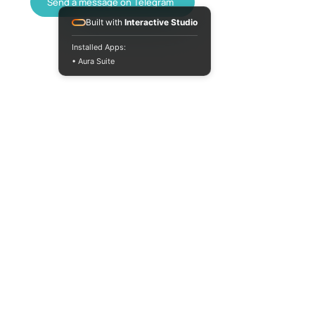
Send a message on Telegram
Built with
Interactive Studio
Installed Apps:
• Aura Suite
+380733250393
Mon-Fri 10:00-
18:00
info@moodua.com
Yevhena Konovaltsia Street,
36D
Kyiv, WAVE Business Center