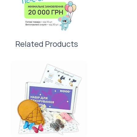
100 штук без врахування
забудьте про листівку —
вартості нанесення.
важливий атрибут першого
враження!
Related Products