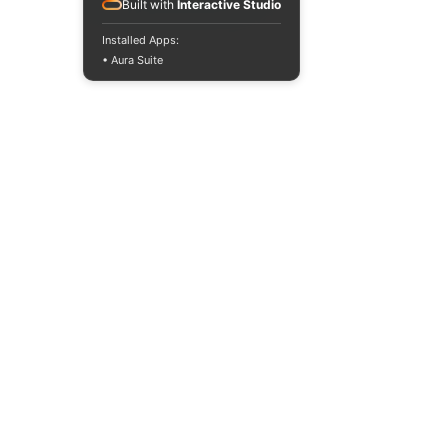
Built with
Interactive Studio
Installed Apps:
• Aura Suite
+380733250393
Mon-Fri 10:00-
18:00
info@moodua.com
Yevhena Konovaltsia Street,
36D
Kyiv, WAVE Business Center