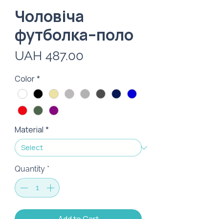
Чоловіча
футболка–поло
Price
UAH 487.00
Color
*
Material
*
Quantity
*