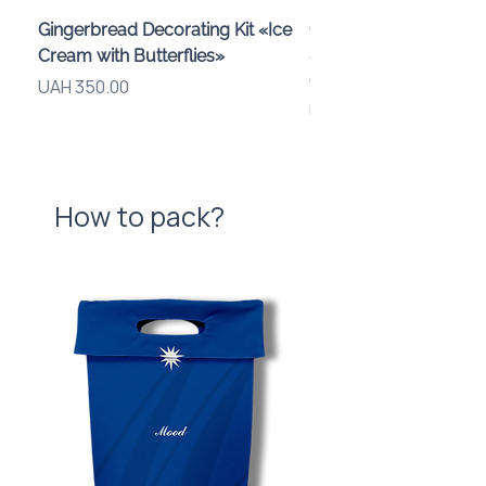
Gingerbread Decorating Kit «Ice
Chocolate Bomb-Maki
Cream with Butterflies»
«Smiley Faces» for a C
Gift Box
Price
UAH 350.00
Price
UAH 1,150.00
How to pack?