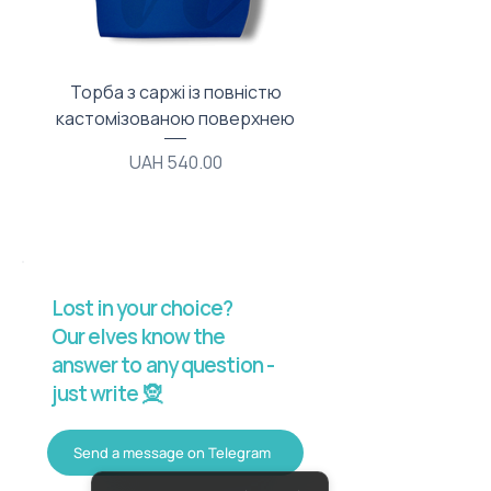
Торба з саржі із повністю
Тканинний мішечок з
кастомізованою поверхнею
Price
UAH 540.00
Lost in your choice?
Our elves know the
answer to any question -
just write 🧝
Send a message on Telegram