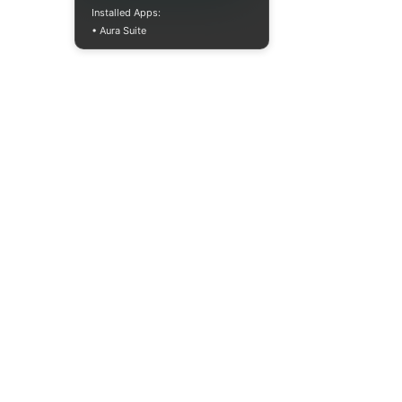
Installed Apps:
• Aura Suite
Mon-Fri 10:00-
18:00
info@moodua.com
Yevhena Konovaltsia Street,
36D
Kyiv, WAVE Business Center