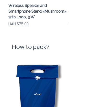
Wireless Speaker and
Проектор зоряного 
Smartphone Stand «Mushroom»
«Galaxy» з дизайном
with Logo, 3 W
компанії
Price
Price
UAH 575.00
UAH 720.00
How to pack?