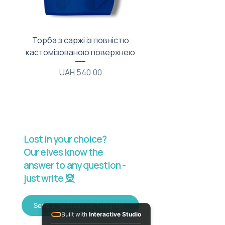
Торба з саржі із повністю
Тканинний мішечок з
кастомізованою поверхнею
Price
UAH 540.00
Lost in your choice?
Our elves know the
answer to any question -
just write 🧝
Send a message on Telegram
Built with
Interactive Studio