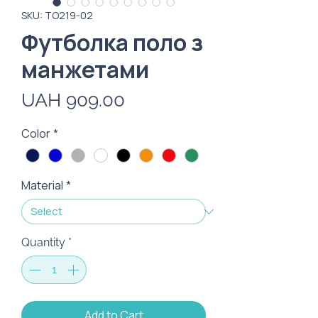
SKU: ТО219-02
Футболка поло з
манжетами
Price
UAH 909.00
Color
*
Material
*
Quantity
*
Add to Cart