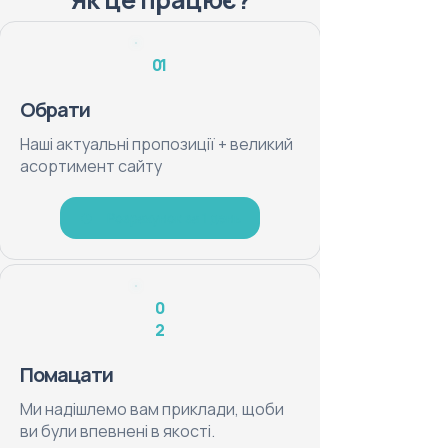
01
Обрати
Наші актуальні пропозиції + великий
асортимент сайту
Розрахунок за 1 день
0
2
Помацати
Ми надішлемо вам приклади, щоби
ви були впевнені в якості.