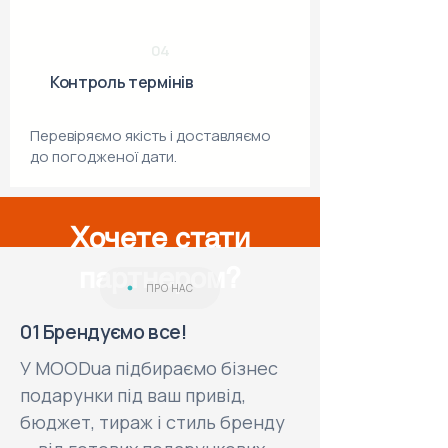
04
Контроль термінів
Перевіряємо якість і доставляємо
до погодженої дати.
Хочете стати
партнером?
ПРО НАС
01 Брендуємо все!
У MOODua підбираємо бізнес
подарунки під ваш привід,
бюджет, тираж і стиль бренду