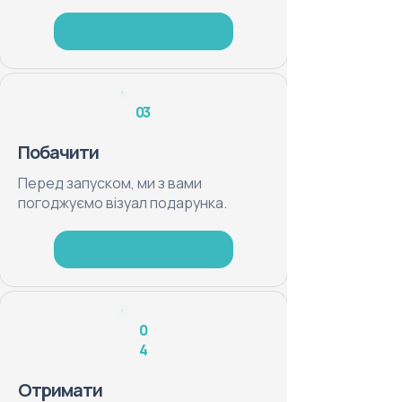
2–3 дні
03
Побачити
Перед запуском, ми з вами
погоджуємо візуал подарунка.
Виробництво 7–21 день
0
4
Отримати