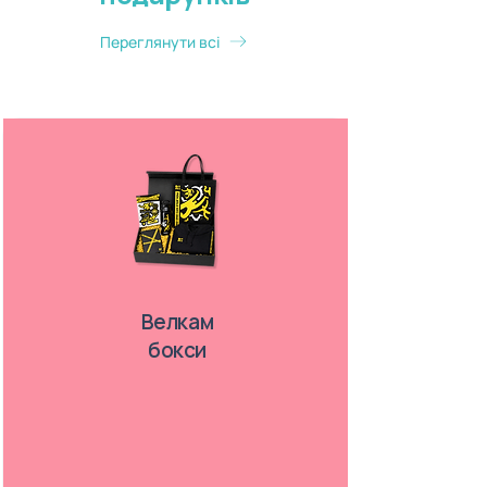
Переглянути всі
Велкам
бокси