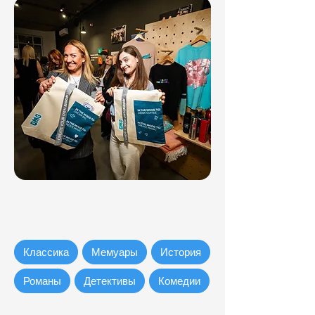
Классика
Мемуары
История
Романы
Детективы
Комедии