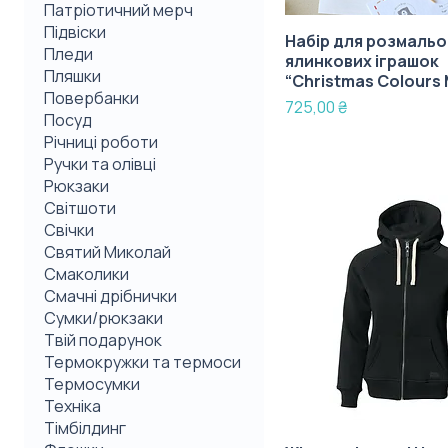
Патріотичний мерч
Підвіски
Набір для розмальо
Пледи
ялинкових іграшок
Пляшки
“Christmas Colours 
Повербанки
Ціна
725,00 ₴
Посуд
Річниці роботи
Ручки та олівці
Рюкзаки
Світшоти
Свічки
Святий Миколай
Смаколики
Смачні дрібнички
Сумки/рюкзаки
Твій подарунок
Термокружки та термоси
Термосумки
Техніка
Тімбілдинг