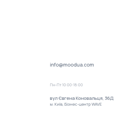
Фланель/шерпа
Фліс
info@moodua.com
Пн-Пт 10:00-18:00
вул Євгена Коновальця, 36Д
м. Київ, Бізнес-центр WAVE