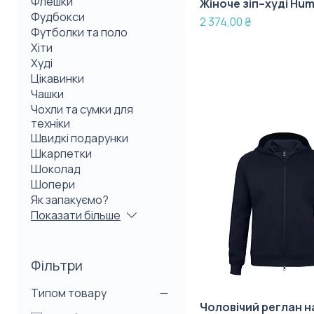
Флешки
Жіноче зіп–худі Hu
Фудбокси
Ціна
2 374,00 ₴
Футболки та поло
Хіти
Худі
Цікавинки
Чашки
Чохли та сумки для
техніки
Швидкі подарунки
Шкарпетки
Шоколад
Шопери
Як запакуємо?
Показати більше
Фільтри
Типом товару
Чоловічий реглан н