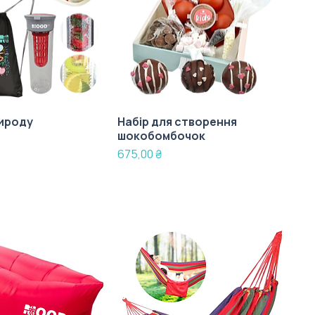
рироду
Набір для створення
шокобомбочок
Ціна
675,00 ₴