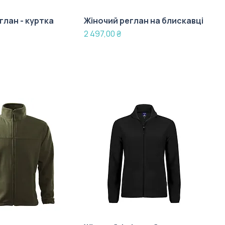
глан - куртка
Жіночий реглан на блискавці
Ціна
2 497,00 ₴