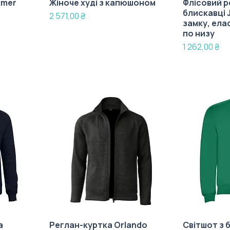
mmer
Жіноче худі з капюшоном
Флісовий р
блискавці 
Ціна
2 571,00 ₴
замку, ела
по низу
Ціна
1 262,00 ₴
а
Реглан-куртка Orlando
Світшот з 