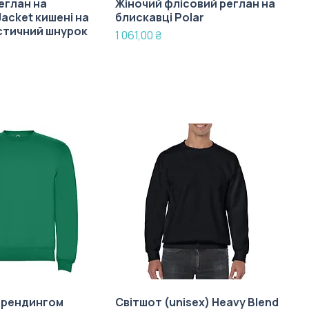
еглан на
Жіночий флісовий реглан на
Jacket кишені на
блискавці Polar
стичний шнурок
Ціна
1 061,00 ₴
брендингом
Світшот (unisex) Heavy Blend