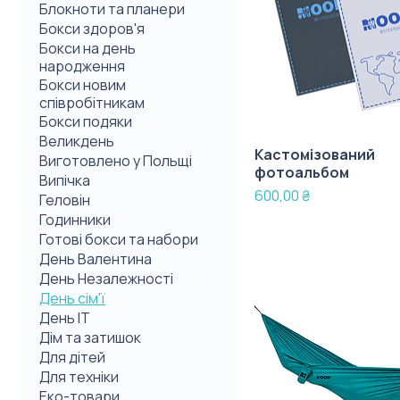
Блокноти та планери
Бокси здоров'я
Бокси на день
народження
Бокси новим
співробітникам
Бокси подяки
Великдень
Кастомізований
Виготовлено у Польщі
фотоальбом
Випічка
Ціна
600,00 ₴
Геловін
Годинники
Готові бокси та набори
День Валентина
День Незалежності
День сім'ї
День IT
Дім та затишок
Для дітей
Для техніки
Еко-товари