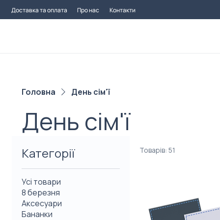
Доставка та оплата
Про нас
Контакти
Головна
День сім'ї
День сім'ї
Категорії
Товарів: 51
Усі товари
8 березня
Аксесуари
Бананки