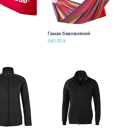
Гамак бавовняний
Ціна
680,00 ₴