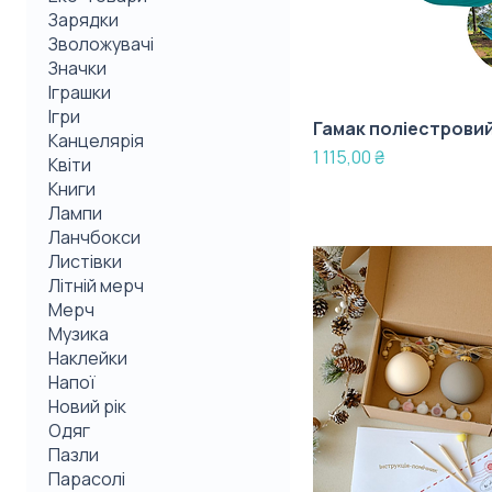
Зарядки
Зволожувачі
Значки
Іграшки
Ігри
Гамак поліестрови
Канцелярія
Ціна
1 115,00 ₴
Квіти
Книги
Лампи
Ланчбокси
Листівки
Літній мерч
Мерч
Музика
Наклейки
Напої
Новий рік
Одяг
Пазли
Парасолі