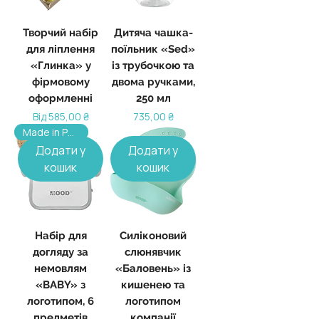
Творчий набір
Дитяча чашка-
для ліплення
поїльник «Sed»
«Глинка» у
із трубочкою та
фірмовому
двома ручками,
оформленні
250 мл
За розпродажем
Ціна
Від
585,00 ₴
735,00 ₴
Made in Poland, від 100 шт
Додати у
Додати у
кошик
кошик
Набір для
Силіконовий
догляду за
слюнявчик
немовлям
«Баловень» із
«BABY» з
кишенею та
логотипом, 6
логотипом
предметів
компанії