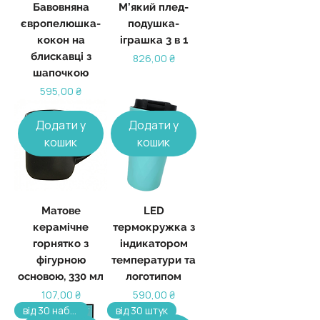
Бавовняна
М’який плед-
європелюшка-
подушка-
кокон на
іграшка 3 в 1
блискавці з
Ціна
826,00 ₴
шапочкою
Ціна
595,00 ₴
Додати у
Додати у
кошик
кошик
Матове
LED
керамічне
термокружка з
горнятко з
індикатором
фігурною
температури та
основою, 330 мл
логотипом
Ціна
Ціна
107,00 ₴
590,00 ₴
від 30 наборів
від 30 штук