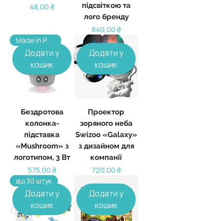
підсвіткою та
Ціна
48,00 ₴
лого бренду
Ціна
840,00 ₴
Made in Poland, від 100 шт
Додати у
Додати у
кошик
кошик
Бездротова
Проектор
колонка-
зоряного неба
підставка
Swizoo «Galaxy»
«Mushroom» з
з дизайном для
логотипом, 3 Вт
компанії
Ціна
Ціна
575,00 ₴
720,00 ₴
від 30 штук
Додати у
Додати у
кошик
кошик