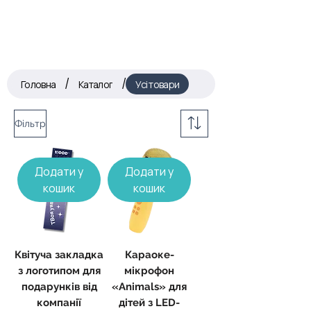
/
/
Головна
Каталог
Усі товари
Фільтр
Додати у
Додати у
кошик
кошик
Квітуча закладка
Караоке-
з логотипом для
мікрофон
подарунків від
«Animals» для
компанії
дітей з LED-