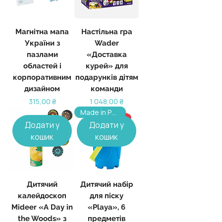
Магнітна мапа
Настільна гра
України з
Wader
пазлами
«Доставка
областей і
курей» для
корпоративним
подарунків дітям
дизайном
команди
Ціна
Ціна
315,00 ₴
1 048,00 ₴
Made in Poland, від 100 шт
Додати у
Додати у
кошик
кошик
Дитячий
Дитячий набір
калейдоскоп
для піску
Mideer «A Day in
«Playa», 6
the Woods» з
предметів