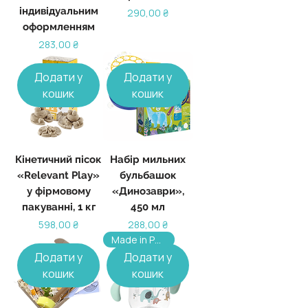
індивідуальним
Ціна
290,00 ₴
оформленням
Ціна
283,00 ₴
Додати у
Додати у
кошик
кошик
Кінетичний пісок
Набір мильних
«Relevant Play»
бульбашок
у фірмовому
«Динозаври»,
пакуванні, 1 кг
450 мл
Ціна
Ціна
598,00 ₴
288,00 ₴
Made in Poland, від 100 шт
Додати у
Додати у
кошик
кошик