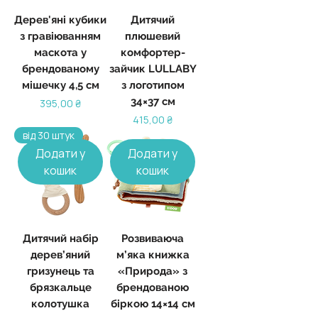
Дерев'яні кубики
Дитячий
з гравіюванням
плюшевий
маскота у
комфортер-
брендованому
зайчик LULLABY
мішечку 4,5 см
з логотипом
34×37 см
Ціна
395,00 ₴
Ціна
415,00 ₴
від 30 штук
Додати у
Додати у
кошик
кошик
Дитячий набір
Розвиваюча
дерев’яний
м’яка книжка
гризунець та
«Природа» з
брязкальце
брендованою
колотушка
біркою 14×14 см