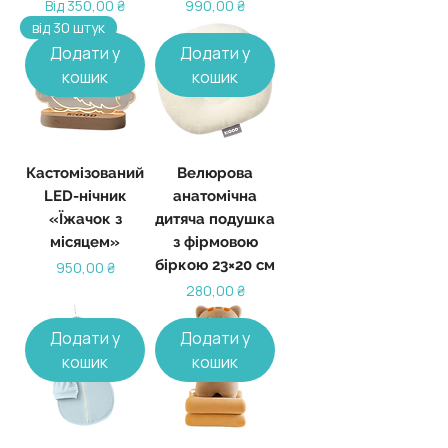
За розпродажем
Ціна
Від
350,00 ₴
990,00 ₴
від 30 штук
Додати у
Додати у
кошик
кошик
Кастомізований
Велюрова
LED-нічник
анатомічна
«Їжачок з
дитяча подушка
місяцем»
з фірмовою
біркою 23×20 см
Ціна
950,00 ₴
Ціна
280,00 ₴
Додати у
Додати у
кошик
кошик