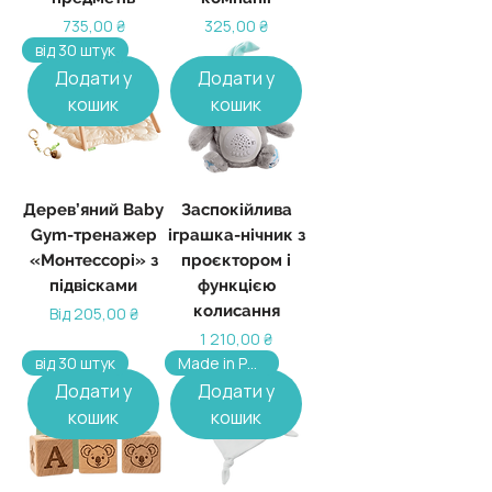
Ціна
Ціна
735,00 ₴
325,00 ₴
від 30 штук
Додати у
Додати у
кошик
кошик
Дерев’яний Baby
Заспокійлива
Gym-тренажер
іграшка-нічник з
«Монтессорі» з
проєктором і
підвісками
функцією
колисання
За розпродажем
Від
205,00 ₴
Ціна
1 210,00 ₴
від 30 штук
Made in Poland, від 100 шт
Додати у
Додати у
кошик
кошик