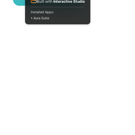
Built with
Interactive Studio
Installed Apps:
• Aura Suite
+380733250393
Пн-Пт 10:00-18:00
info@moodua.com
вул Євгена Коновальця, 36Д
м. Київ, Бізнес-центр WAVE