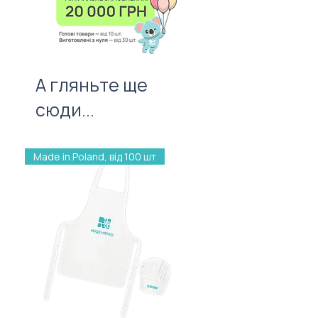
першого враження!
А гляньте ще
сюди...
Made in Poland, від 100 шт