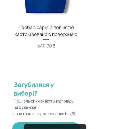
Торба з саржі із повністю
Тканинний мішечок з
кастомізованою поверхнею
Ціна
540,00 ₴
Загубилися у
виборі?
Наші ельфики знають відповідь
на будь-яке
запитання — просто напишіть 🧝
Написати в Telegram