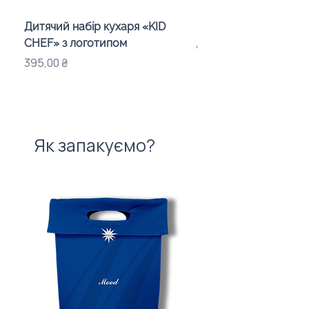
Дитячий набір кухаря «KID
Квітуча закладка з л
CHEF» з логотипом
для подарунків від ко
Ціна
Ціна
395,00 ₴
48,00 ₴
Як запакуємо?