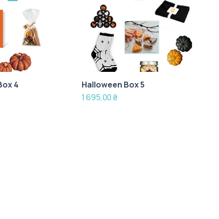
Box 4
Halloween Box 5
Ціна
1 695,00 ₴