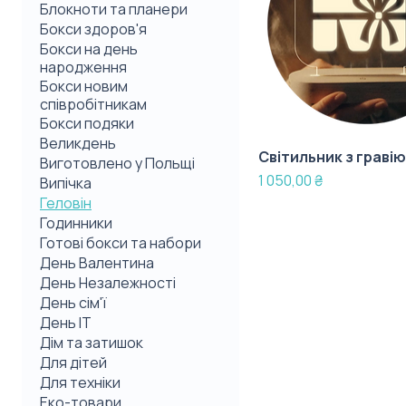
Блокноти та планери
Бокси здоров'я
Бокси на день
народження
Бокси новим
співробітникам
Бокси подяки
Великдень
Світильник з граві
Виготовлено у Польщі
Ціна
1 050,00 ₴
Випічка
Геловін
Годинники
Готові бокси та набори
День Валентина
День Незалежності
День сім'ї
День IT
Дім та затишок
Для дітей
Для техніки
Еко-товари