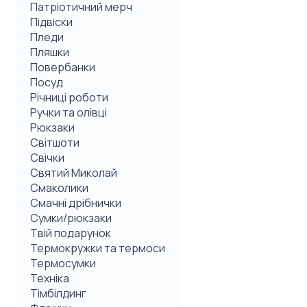
Патріотичний мерч
Підвіски
Пледи
Пляшки
Повербанки
Посуд
Річниці роботи
Ручки та олівці
Рюкзаки
Світшоти
Свічки
Святий Миколай
Смаколики
Смачні дрібнички
Сумки/рюкзаки
Твій подарунок
Термокружки та термоси
Термосумки
Техніка
Тімбілдинг