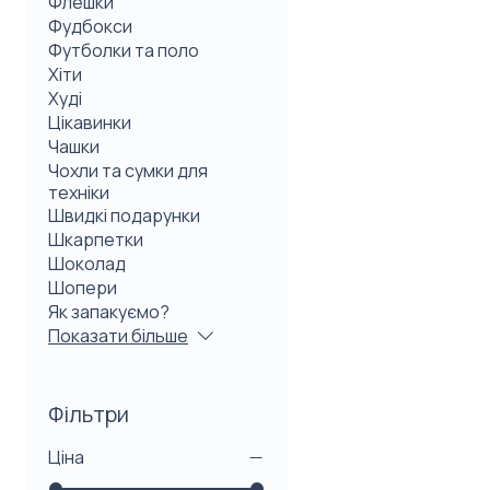
Флешки
Фудбокси
Футболки та поло
Хіти
Худі
Цікавинки
Чашки
Чохли та сумки для
техніки
Швидкі подарунки
Шкарпетки
Шоколад
Шопери
Як запакуємо?
Показати більше
Фільтри
Ціна