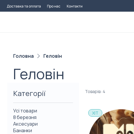
Доставка та оплата
Про нас
Контакти
Головна
Геловін
Геловін
Категорії
Товарів: 4
Усі товари
ХІТ
8 березня
Аксесуари
Бананки