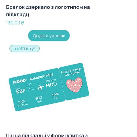
Брелок дзеркало з логотипом на
підкладці
Ціна
130,00 ₴
Додати у кошик
від 30 штук
Пін на підкладці у формі квитка з