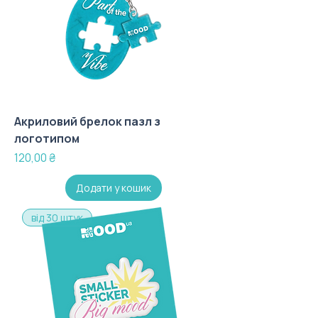
Акриловий брелок пазл з
логотипом
Ціна
120,00 ₴
Додати у кошик
від 30 штук