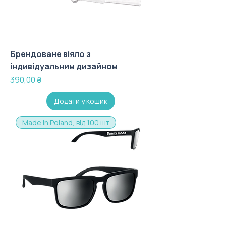
Брендоване віяло з
індивідуальним дизайном
Ціна
390,00 ₴
Додати у кошик
Made in Poland, від 100 шт