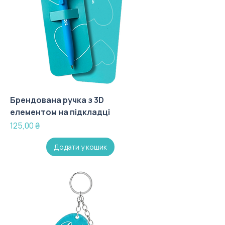
Брендована ручка з 3D
елементом на підкладці
Ціна
125,00 ₴
Додати у кошик