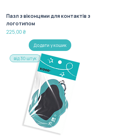
Пазл з віконцями для контактів з
логотипом
Ціна
225,00 ₴
Додати у кошик
від 30 штук