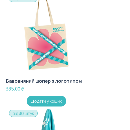
Бавовняний шопер з логотипом
Ціна
385,00 ₴
Додати у кошик
від 30 штук