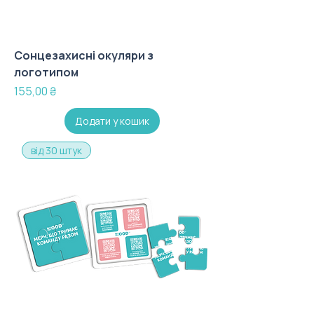
Сонцезахисні окуляри з
логотипом
Ціна
155,00 ₴
Додати у кошик
від 30 штук