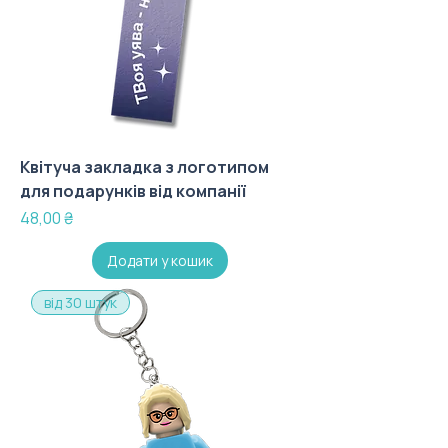
Квітуча закладка з логотипом
для подарунків від компанії
Ціна
48,00 ₴
Додати у кошик
від 30 штук