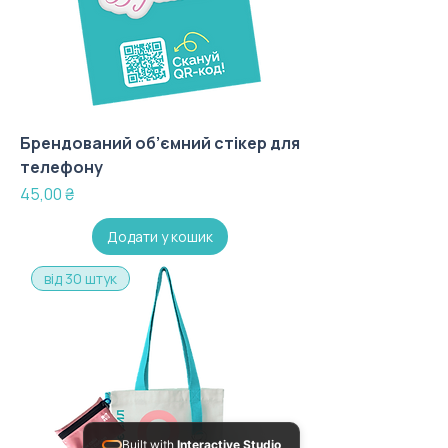
Брендований об’ємний стікер для
телефону
Ціна
45,00 ₴
Додати у кошик
від 30 штук
Built with
Interactive Studio