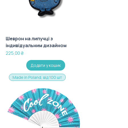
Шеврон на липучці з
індивідуальним дизайном
Ціна
225,00 ₴
Додати у кошик
Made in Poland, від 100 шт