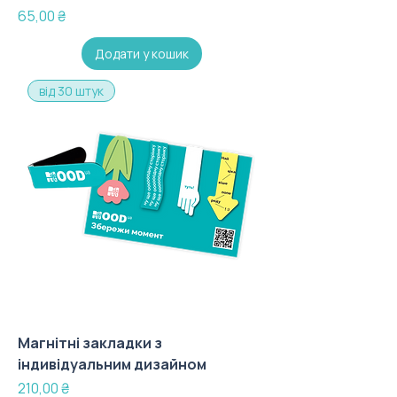
Ціна
65,00 ₴
Додати у кошик
від 30 штук
Магнітні закладки з
індивідуальним дизайном
Ціна
210,00 ₴