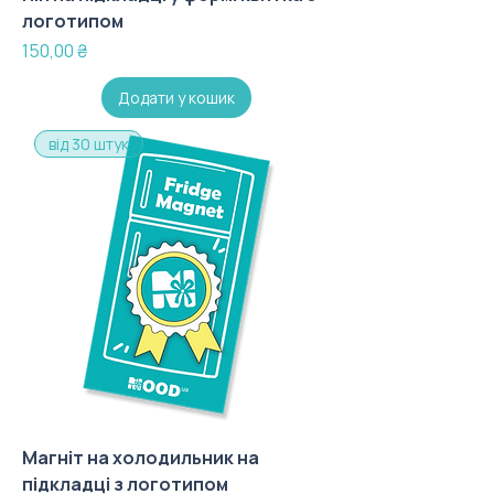
логотипом
Ціна
150,00 ₴
Додати у кошик
від 30 штук
Магніт на холодильник на
підкладці з логотипом