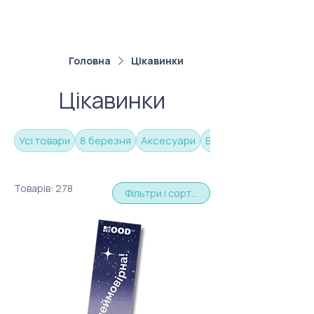
Головна
Цікавинки
Цікавинки
Усі товари
8 березня
Аксесуари
Бананки
Товарів: 278
Фільтри і сортування