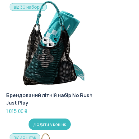
від 30 наборів
Брендований літній набір No Rush
Just Play
Ціна
1 815,00 ₴
Додати у кошик
від 30 штук