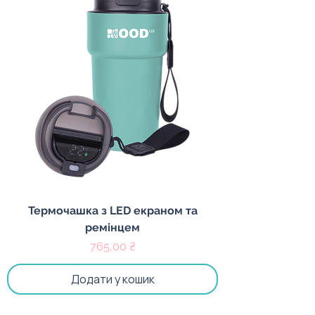
Термочашка з LED екраном та
ремінцем
Ціна
765,00 ₴
Додати у кошик