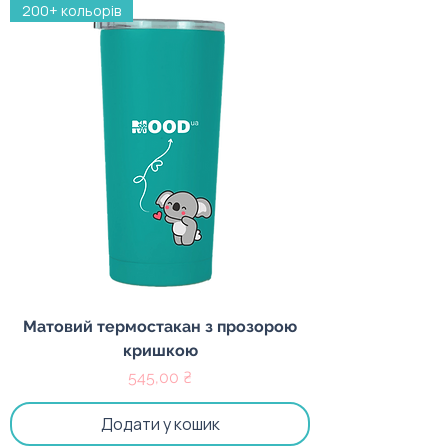
200+ кольорів
Матовий термостакан з прозорою
кришкою
Ціна
545,00 ₴
Додати у кошик