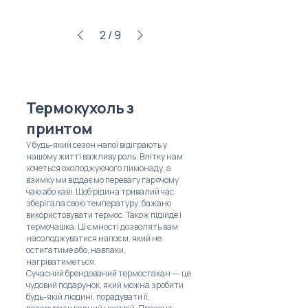
2
/
9
Термокухоль з
принтом
У будь-який сезон напої відіграють у
нашому житті важливу роль. Влітку нам
хочеться охолоджуючого лимонаду, а
взимку ми віддаємо перевагу гарячому
чаю або каві. Щоб рідина тривалий час
зберігала свою температуру, бажано
використовувати термос. Також підійде і
термочашка. Ці ємності дозволять вам
насолоджуватися напоєм, який не
остигатиме або, навпаки,
нагріватиметься.
Сучасний брендований термостакан ― це
чудовий подарунок, який можна зробити
будь-якій людині, порадувати її,