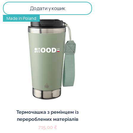
Додати у кошик
Made in Poland
Термочашка з ремінцем із
перероблених матеріалів
Ціна
715,00 ₴