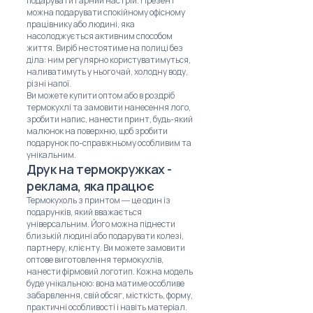
подарувати гарний настрій. Презент
можна подарувати спокійному офісному
працівнику або людині, яка
насолоджується активним способом
життя. Виріб не стоятиме на полиці без
діла: ним регулярно користуватимуться,
наливатимуть у нього чай, холодну воду,
різні напої.
Ви можете купити оптом або в роздріб
термокухлі та замовити нанесення лого,
зробити напис, нанести принт, будь-який
малюнок на поверхню, щоб зробити
подарунок по-справжньому особливим та
унікальним.
Друк на термокружках -
реклама, яка працює
Термокухоль з принтом ― це один із
подарунків, який вважається
універсальним. Його можна піднести
близькій людині або подарувати колезі,
партнеру, клієнту. Ви можете замовити
оптове виготовлення термокухлів,
нанести фірмовий логотип. Кожна модель
буде унікальною: вона матиме особливе
забарвлення, свій обсяг, місткість, форму,
практичні особливості і навіть матеріал.