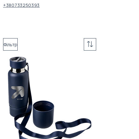
+380733250393
Фільтр