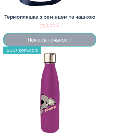
Термопляшка з ремінцем та чашкою
Ціна
758,00 ₴
Немає в наявності
200+ кольорів