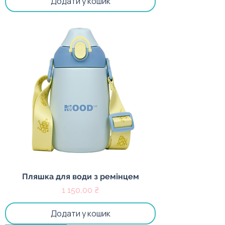
Додати у кошик
Пляшка для води з ремінцем
Ціна
1 150,00 ₴
Додати у кошик