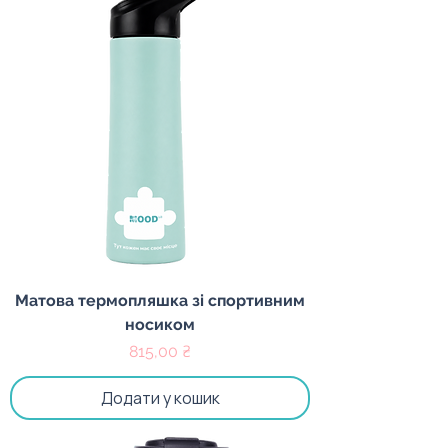
Матова термопляшка зі спортивним
носиком
Ціна
815,00 ₴
Додати у кошик