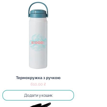
Термокружка з ручкою
Ціна
610,00 ₴
Додати у кошик