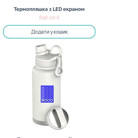
Термопляшка з LED екраном
Ціна
690,00 ₴
Додати у кошик