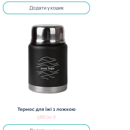
Додати у кошик
Термос для їжі з ложкою
Ціна
588,00 ₴