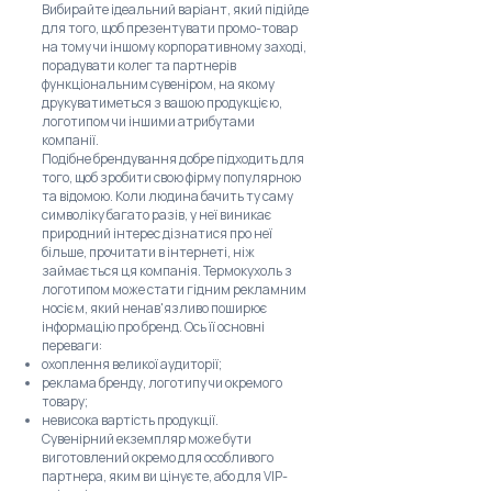
Вибирайте ідеальний варіант, який підійде
для того, щоб презентувати промо-товар
на тому чи іншому корпоративному заході,
порадувати колег та партнерів
функціональним сувеніром, на якому
друкуватиметься з вашою продукцією,
логотипом чи іншими атрибутами
компанії.
Подібне брендування добре підходить для
того, щоб зробити свою фірму популярною
та відомою. Коли людина бачить ту саму
символіку багато разів, у неї виникає
природний інтерес дізнатися про неї
більше, прочитати в інтернеті, ніж
займається ця компанія. Термокухоль з
логотипом може стати гідним рекламним
носієм, який ненав'язливо поширює
інформацію про бренд. Ось її основні
переваги:
охоплення великої аудиторії;
реклама бренду, логотипу чи окремого
товару;
невисока вартість продукції.
Сувенірний екземпляр може бути
виготовлений окремо для особливого
партнера, яким ви цінуєте, або для VIP-