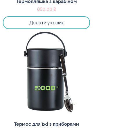
Термопляшка з карабіном
Ціна
880,00 ₴
Додати у кошик
Термос для їжі з приборами