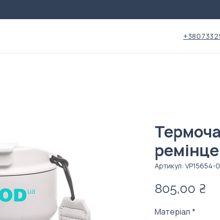
+3807332
Термоча
ремінц
Артикул: VP15654-
Ці
805,00 ₴
Матеріал
*