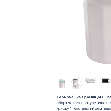
Термочашка з ремінцем — га
Зберігає температуру напою, з
кришку й текстильний ремінец