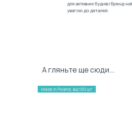
для активних буднів і бренд-наб
увагою до деталей.
Характеристики:
Об’єм: 380 мл
Матеріал: нержавіюча сталь
Розміри: 15x9x7,2 см
Вага: 292 г
А гляньте ще сюди...
Made in Poland, від 100 шт