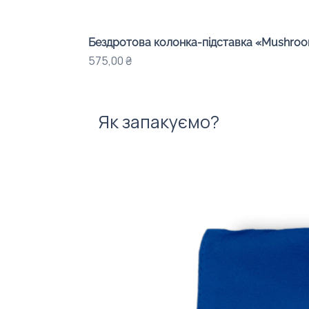
Бездротова колонка-підставка «Mushroom
Ціна
575,00 ₴
Як запакуємо?