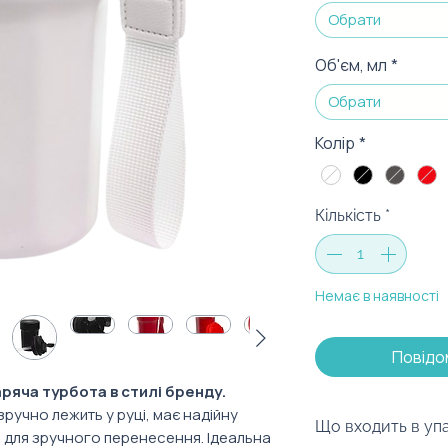
Обрати
Об'єм, мл
*
Обрати
Колір
*
Кількість
*
Немає в наявності
Повідо
ряча турбота в стилі бренду.
ручно лежить у руці, має надійну
Що входить в уп
ь для зручного перенесення. Ідеальна