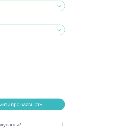
мити про наявність
акування?