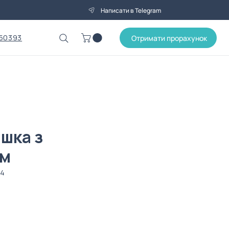
Написати в Telegram
50393
Отримати прорахунок
шка з
ем
04
на