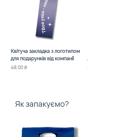
Квітуча закладка з логотипом
Караоке-мікрофон «
для подарунків від компанії
для дітей з LED-підсв
лого бренду
Ціна
48,00 ₴
Ціна
840,00 ₴
Як запакуємо?