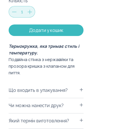
Кількість
*
Додати у кошик
Термокружка, яка тримає стиль і
температуру.
Подвійна стінка з нержавійки та
прозора кришка з клапаном для
пиття.
Мінімалізм, функціональність і
готовність до брендування —
Що входить в упакування?
ідеальний супутник для офісу,
подорожей і подарункових наборів.
Варіантів пакування досить таки
Чи можна нанести друк?
багато. Ми можемо припіднести
Характеристики:
ваш подарунок у брендованому
Із радістю забрендуємо! Можна
Об’єм: 300 мл
Який термін виготовлення?
пакуванні: екологічному пакеті,
нанести лазерне гравіювання,
Матеріал: нержавіюча сталь,
коробці чи шопері.