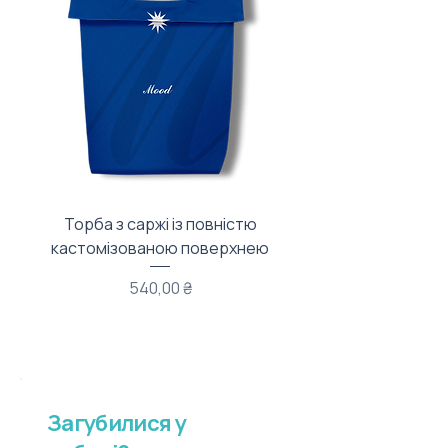
Торба з саржі із повністю
Тканинний мішечок з
кастомізованою поверхнею
Ціна
540,00 ₴
Загубилися у