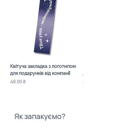
Квітуча закладка з логотипом
Караоке-мікрофон «
для подарунків від компанії
для дітей з LED-підсв
лого бренду
Ціна
48,00 ₴
Ціна
840,00 ₴
Як запакуємо?