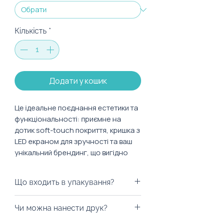
Кількість
*
Додати у кошик
Це ідеальне поєднання естетики та
функціональності: приємне на
дотик soft-touch покриття, кришка з
LED екраном для зручності та ваш
унікальний брендинг, що вигідно
підкреслить стиль компанії.
Що входить в упакування?
Обирайте колір, що ідеально
відображає стиль вашого бренду –
Варіантів пакування досить таки
доступні всі 213 відтінків палітри
Чи можна нанести друк?
багато. Ми можемо припіднести