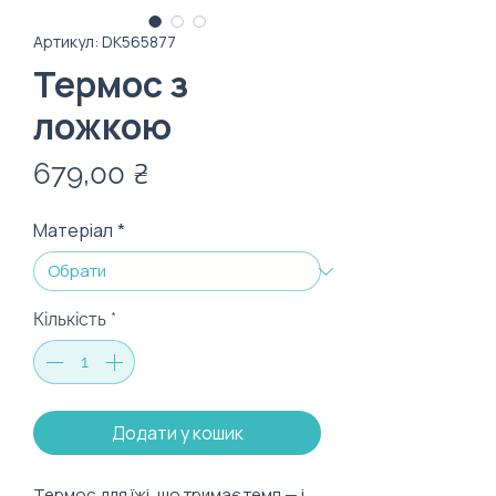
Артикул: DK565877
Термос з
ложкою
Ціна
679,00 ₴
Матеріал
*
Кількість
*
Додати у кошик
Термос для їжі, що тримає темп — і