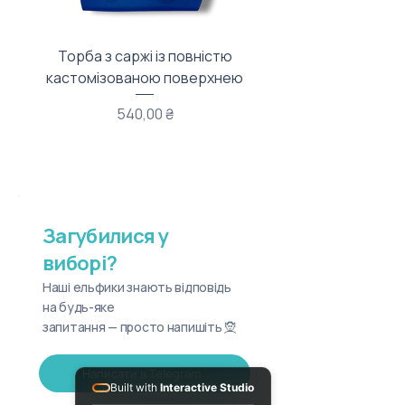
Торба з саржі із повністю
Тканинний мішечок з
кастомізованою поверхнею
Ціна
540,00 ₴
Загубилися у
виборі?
Наші ельфики знають відповідь
на будь-яке
запитання — просто напишіть 🧝
Написати в Telegram
Built with
Interactive Studio