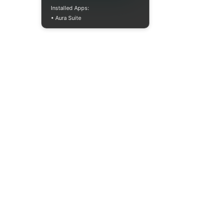
Installed Apps:
• Aura Suite
Пн-Пт 10:00-18:00
info@moodua.com
вул Євгена Коновальця, 36Д
м. Київ, Бізнес-центр WAVE