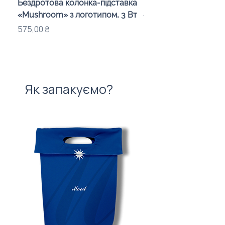
Бездротова колонка-підставка
Проектор зоряного 
«Mushroom» з логотипом, 3 Вт
«Galaxy» з дизайном
компанії
Ціна
575,00 ₴
Ціна
720,00 ₴
Як запакуємо?