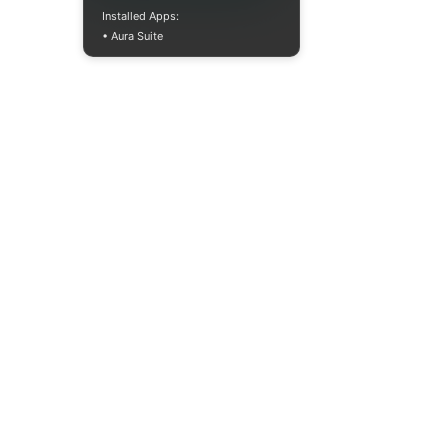
Installed Apps:
• Aura Suite
+380733250393
Пн-Пт 10:00-18:00
info@moodua.com
ул. Евгения Коновальца, 36Д
Киев, Бизнес-центр WAVE
КАТАЛОГ