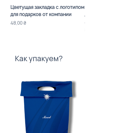
Цветущая закладка с логотипом
Караоке-мікрофон «
для подарков от компании
для дітей з LED-підсв
лого бренду
Цена
48,00 ₴
Цена
840,00 ₴
Как упакуем?