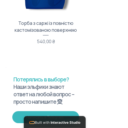
Торба з саржі із повністю
Тканинний мішечок з
кастомізованою поверхнею
Цена
540,00 ₴
Потерялись в выборе?
Наши эльфики знают
ответ на любой вопрос –
просто напишите 🧝
Написать в Telegram
Built with
Interactive Studio