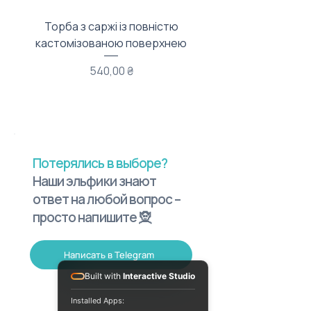
Торба з саржі із повністю
Тканинний мішечок з
кастомізованою поверхнею
Цена
540,00 ₴
Потерялись в выборе?
Наши эльфики знают
ответ на любой вопрос –
просто напишите 🧝
Написать в Telegram
Built with
Interactive Studio
Installed Apps: