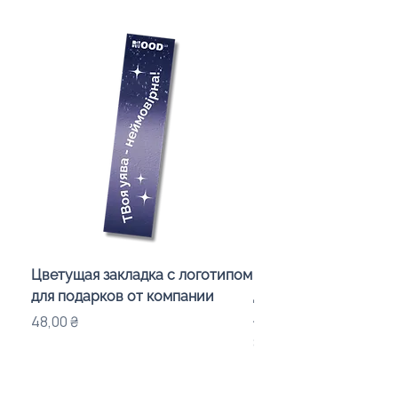
Цветущая закладка с логотипом
Караоке-мікрофон «
для подарков от компании
для дітей з LED-підсв
лого бренду
Цена
48,00 ₴
Цена
840,00 ₴