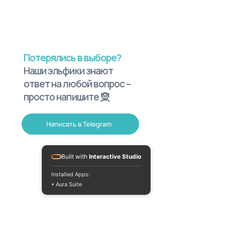
Потерялись в выборе?
Наши эльфики знают
ответ на любой вопрос –
просто напишите 🧝
Написать в Telegram
Built with
Interactive Studio
Installed Apps:
• Aura Suite