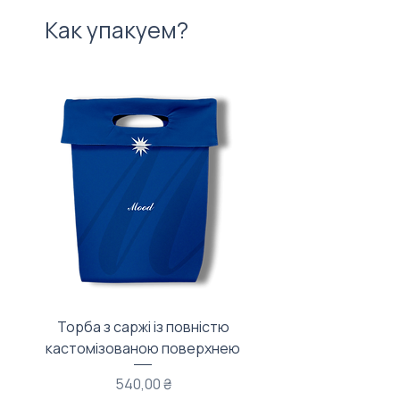
Как упакуем?
Торба з саржі із повністю
Тканинний мішечок з
кастомізованою поверхнею
Цена
540,00 ₴