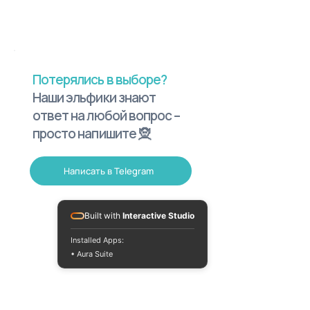
Потерялись в выборе?
Наши эльфики знают
ответ на любой вопрос –
просто напишите 🧝
Написать в Telegram
Built with
Interactive Studio
Installed Apps:
• Aura Suite