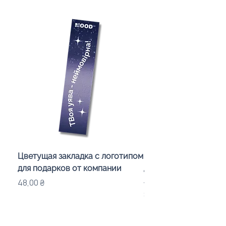
Цветущая закладка с логотипом
Караоке-мікрофон «
для подарков от компании
для дітей з LED-підсв
лого бренду
Цена
48,00 ₴
Цена
840,00 ₴