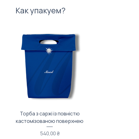
Как упакуем?
Торба з саржі із повністю
Тканинний мішечок з
кастомізованою поверхнею
Цена
540,00 ₴