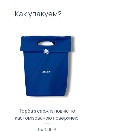
Как упакуем?
Торба з саржі із повністю
Тканинний мішечок з
кастомізованою поверхнею
Цена
540,00 ₴