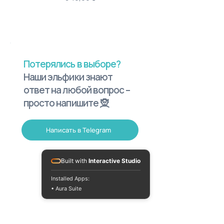
Потерялись в выборе?
Наши эльфики знают
ответ на любой вопрос –
просто напишите 🧝
Написать в Telegram
Built with
Interactive Studio
Installed Apps:
• Aura Suite