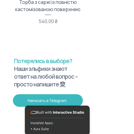
Торба з саржі із повністю
Тканинний мішечок з
кастомізованою поверхнею
Цена
540,00 ₴
Потерялись в выборе?
Наши эльфики знают
ответ на любой вопрос –
просто напишите 🧝
Написать в Telegram
Built with
Interactive Studio
Installed Apps:
• Aura Suite