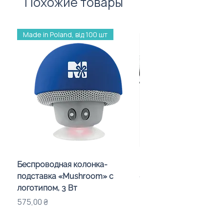
Похожие товары
Made in Poland, від 100 шт
Беспроводная колонка-
Проектор зоряного 
подставка «Mushroom» с
«Galaxy» з дизайном
логотипом, 3 Вт
компанії
Цена
Цена
575,00 ₴
720,00 ₴