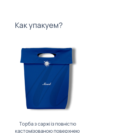
Как упакуем?
Торба з саржі із повністю
Тканинний мішечок з
кастомізованою поверхнею