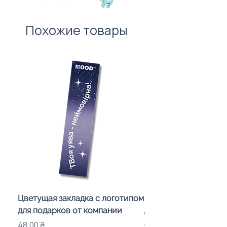
Похожие товары
Цветущая закладка с логотипом
Караоке-мікрофон «
для подарков от компании
для дітей з LED-підсв
лого бренду
Цена
48,00 ₴