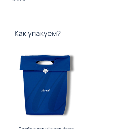
Цена
840,00 ₴
Как упакуем?