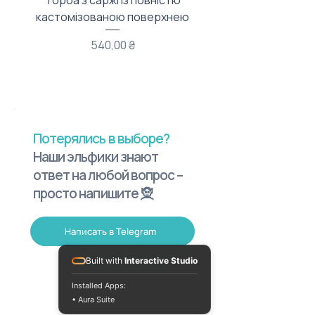
Торба з саржі із повністю
Тканинний мішечок з
кастомізованою поверхнею
Цена
540,00 ₴
Потерялись в выборе?
Наши эльфики знают
ответ на любой вопрос –
просто напишите 🧝
Написать в Telegram
Built with
Interactive Studio
Installed Apps:
• Aura Suite