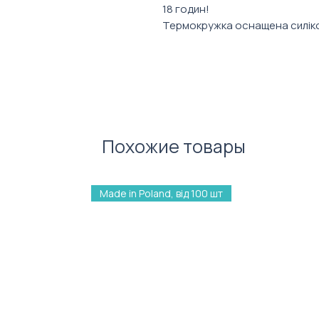
18 годин!
Термокружка оснащена силіко
прогумоване дно.
Характеристики
:
Матеріал: нержавіюча сталь
Об'єм: 300мл
Розмір: 7,1 х 13,6 см
Похожие товары
Made in Poland, від 100 шт