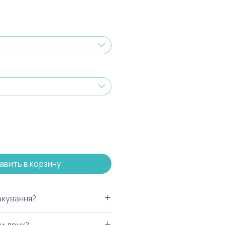
авить в корзину
акування?
увати у будь-яку коробку