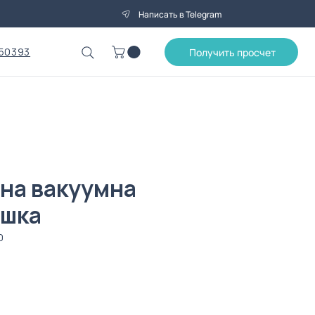
Написать в Telegram
50393
Получить просчет
на вакуумна
ашка
0
Цена