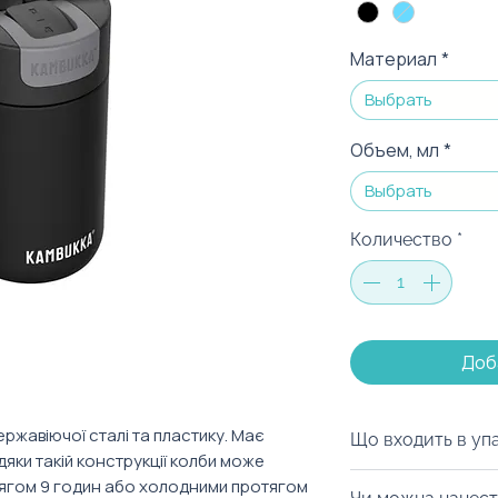
Материал
*
Выбрать
Объем, мл
*
Выбрать
Количество
*
Доб
ржавіючої сталі та пластику. Має
Що входить в уп
вдяки такій конструкції колби може
Ми можемо запак
тягом 9 годин або холодними протягом