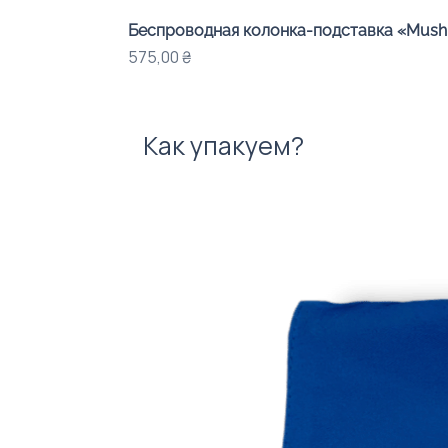
Беспроводная колонка-подставка «Mushr
Цена
575,00 ₴
Как упакуем?