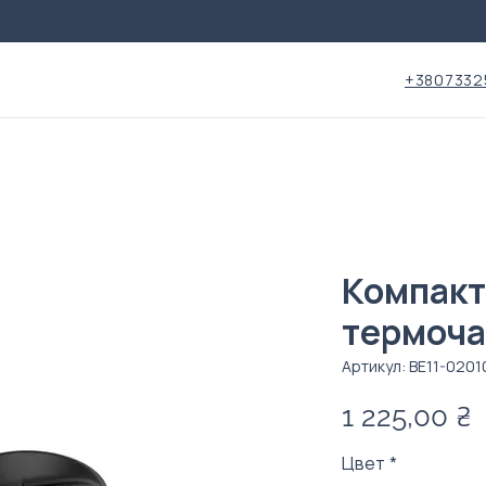
+3807332
Компакт
термоч
Артикул: ВЕ11-0201
1 225,00 ₴
Цвет
*