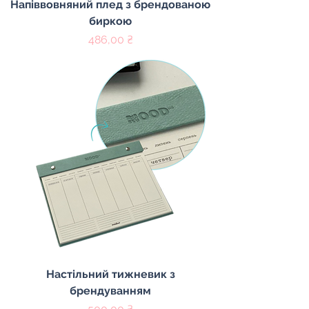
Напіввовняний плед з брендованою
биркою
Цена
486,00 ₴
Настільний тижневик з
брендуванням
Цена