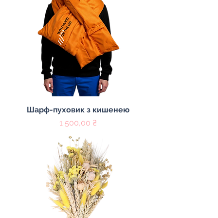
Шарф-пуховик з кишенею
Цена
1 500,00 ₴