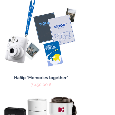
Набір "Memories together"
Цена
7 450,00 ₴