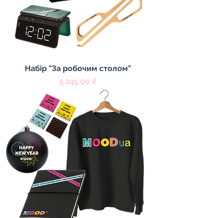
Набір "За робочим столом"
Цена
5 245,00 ₴