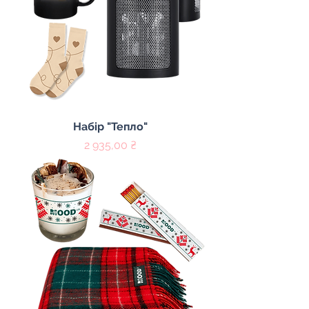
Набір "Тепло"
Цена
2 935,00 ₴