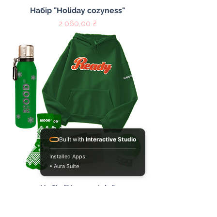
Набір "Holiday cozyness"
Цена
2 060,00 ₴
Built with
Interactive Studio
Installed Apps:
• Aura Suite
Набір "Hygge style"
Цена
3 975,00 ₴