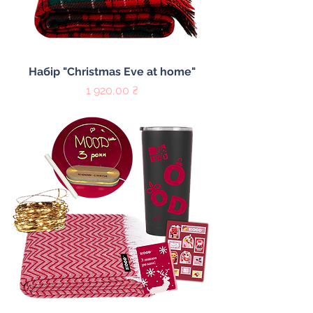
Набір "Christmas Eve at home"
Цена
1 920,00 ₴