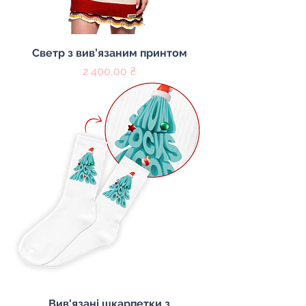
Cветр з вив’язаним принтом
Цена
2 400,00 ₴
Вив'язані шкарпетки з