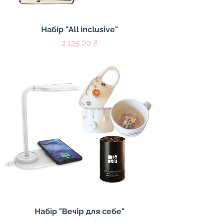
Набір "All inclusive"
Цена
2 125,00 ₴
Набір "Вечір для себе"