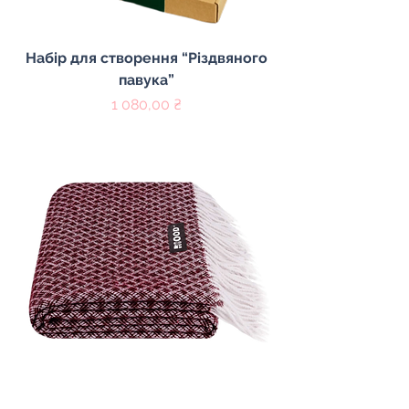
Набір для створення “Різдвяного
павука”
Цена
1 080,00 ₴