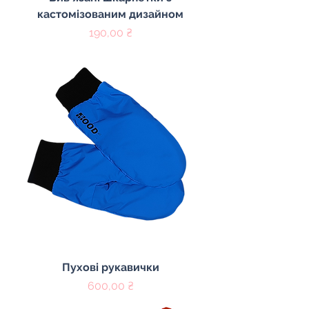
кастомізованим дизайном
Цена
190,00 ₴
Пухові рукавички
Цена
600,00 ₴