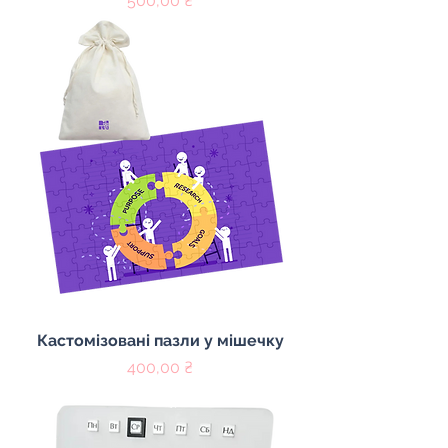
500,00 ₴
Кастомізовані пазли у мішечку
Цена
400,00 ₴