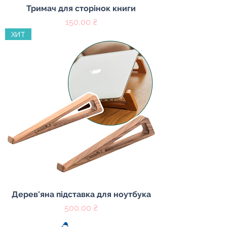
Тримач для сторінок книги
Цена
150,00 ₴
ХИТ
Дерев'яна підставка для ноутбука
Цена
500,00 ₴