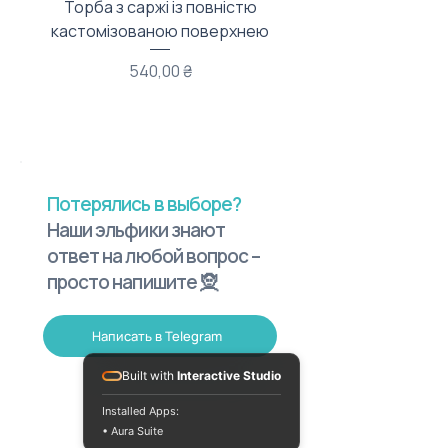
Торба з саржі із повністю
Тканинний мішечок з
кастомізованою поверхнею
Цена
540,00 ₴
Потерялись в выборе?
Наши эльфики знают
ответ на любой вопрос –
просто напишите 🧝
Написать в Telegram
Built with
Interactive Studio
Installed Apps:
• Aura Suite