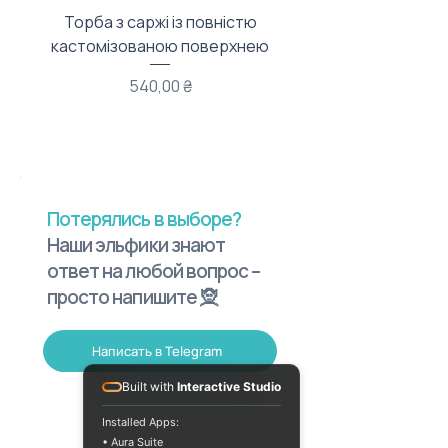
Торба з саржі із повністю
Тканинний мішечок з
кастомізованою поверхнею
Цена
540,00 ₴
Потерялись в выборе?
Наши эльфики знают
ответ на любой вопрос –
просто напишите 🧝
Написать в Telegram
Built with
Interactive Studio
Installed Apps:
• Aura Suite