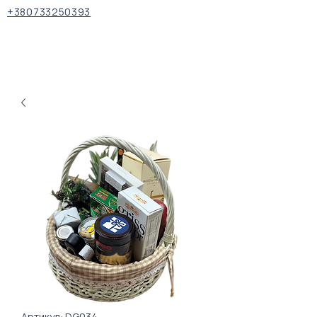
+380733250393
Артикул: DG034