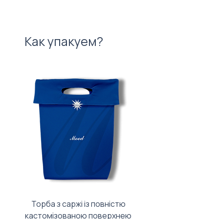
Как упакуем?
Торба з саржі із повністю
Тканинний мішечок з
кастомізованою поверхнею