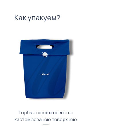
Как упакуем?
Торба з саржі із повністю
Тканинний мішечок з
кастомізованою поверхнею