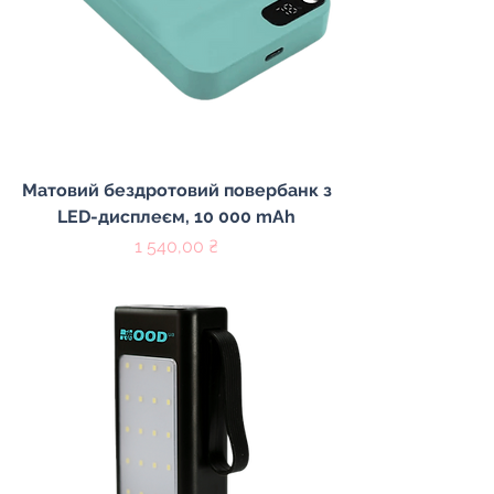
Матовий бездротовий повербанк з
LED-дисплеєм, 10 000 mAh
Цена
1 540,00 ₴