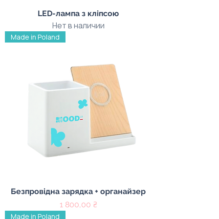
LED-лампа з кліпсою
Нет в наличии
Made in Poland
Безпровідна зарядка + органайзер
Цена
1 800,00 ₴
Made in Poland