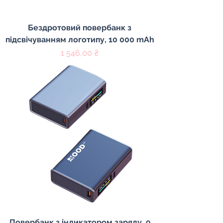
Бездротовий повербанк з
підсвічуванням логотипу, 10 000 mAh
Цена
1 546,00 ₴
Повербанк з індикатором заряду, 9