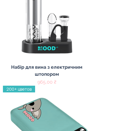
Набір для вина з електричним
штопором
Цена
965,00 ₴
200+ цветов