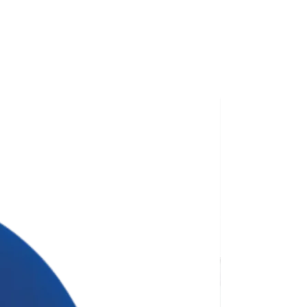
ана для тиражу 100 штук без
сті нанесення.