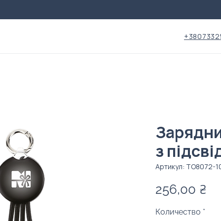
+3807332
Зарядний
з підсві
Артикул: TO8072-1
Ц
256,00 ₴
Количество
*