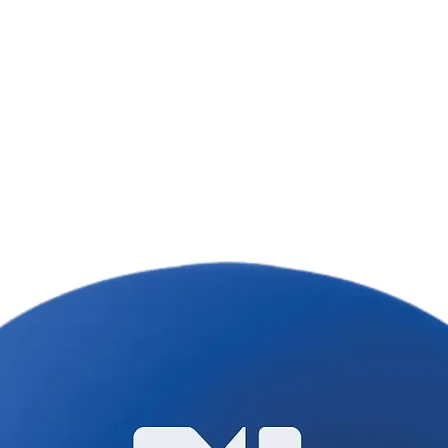
Ціна товару вказ
врахування варто