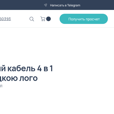
Написать в Telegram
50393
Получить просчет
 кабель 4 в 1
дкою лого
01
ена