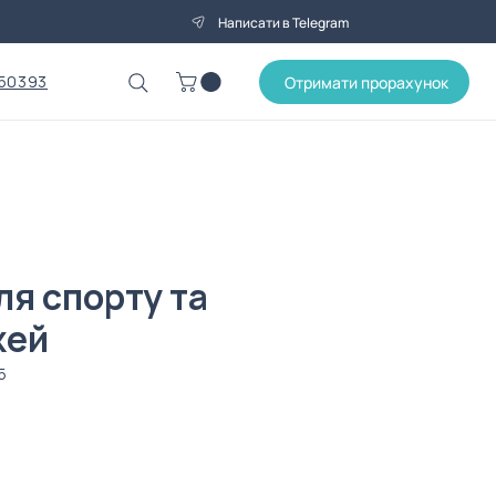
Написати в Telegram
50393
Отримати прорахунок
ля спорту та
жей
5
на