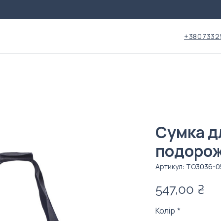
+3807332
Сумка д
подоро
Артикул: ТО3036-0
Ці
547,00 ₴
Колір
*