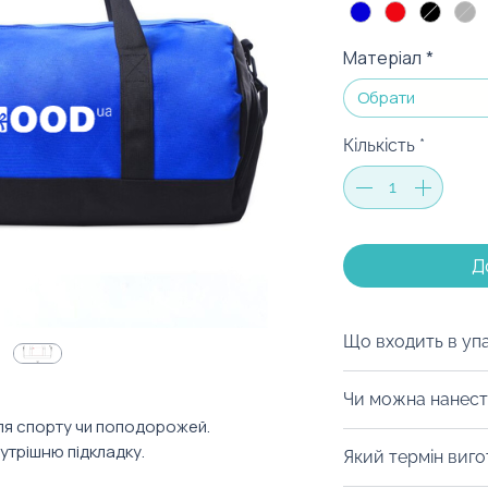
Матеріал
*
Обрати
Кількість
*
Д
Що входить в уп
Ми можемо запак
Чи можна нанест
коробку на ваш с
для спорту чи поподорожей.
матеріалів, дой-
Із радістю забре
нутрішню підкладку.
Який термін виг
будь-який інший 
нанести термодр
можна з легкістю