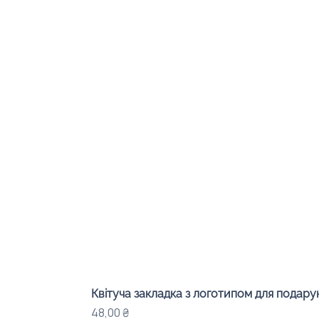
Квітуча закладка з логотипом для подарунк
Ціна
48,00 ₴