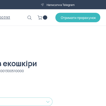
Написати в Telegram
50393
Отримати прорахунок
з екошкіри
2001300510000
Ціна