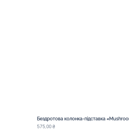
Бездротова колонка-підставка «Mushroom
Ціна
575,00 ₴