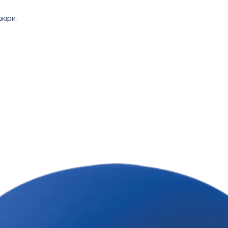
Тому мінімальни
втілити їх в реаль
штук 🙌
кіри;
Ціна товару вказ
а передній стінці та два бічні
врахування варто
бічній стінці для телефону чи
 блискавці та два додаткових
 плечей задня стінка і лямки рюкзака
іноматеріалу;
дка.