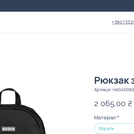
+3807332
Рюкзак 
Артикул: HA04008
2 065,00 ₴
Матеріал
*
Обрати