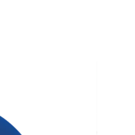
й тираж для замовлення — 30
ність.
ана для тиражу 100 штук без
сті нанесення.