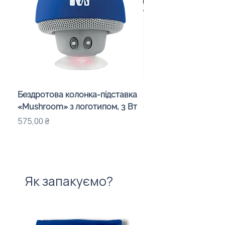
Бездротова колонка-підставка
Проектор зоряного 
«Mushroom» з логотипом, 3 Вт
«Galaxy» з дизайном
компанії
Ціна
575,00 ₴
Ціна
720,00 ₴
Як запакуємо?