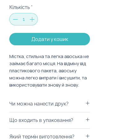
Кількість
*
Додати у кошик
Містка, стильна та легка авоська не
займає багато місця. На відміну від
пластикового пакета, авоську
можна легко випрати і висушити, та
використовувати знову й знову.
Особливості:
Чи можна нанести друк?
Колір: по запиту.
Розмір: 32 х 38 х 15 см.
Ми з радістю забрендуємо даний
Що входить в упаковання?
Матеріал: 100% бавовна.
продукт, найкращмй варіант:
биркою. За детальною
Авоську можна запакувати у
Який термін виготовлення?
інформацією радимо звернутись