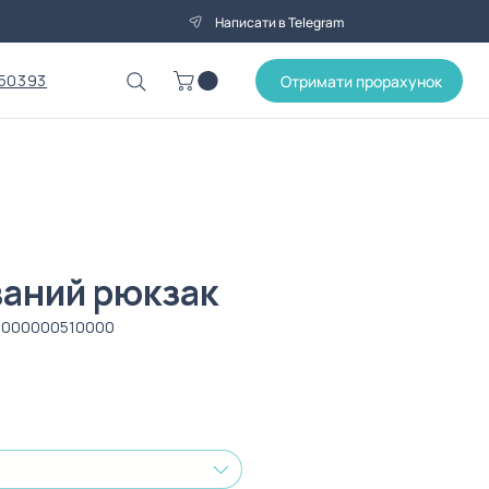
Написати в Telegram
50393
Отримати прорахунок
аний рюкзак
5000000510000
іна