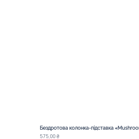
Бездротова колонка-підставка «Mushroom
Ціна
575,00 ₴