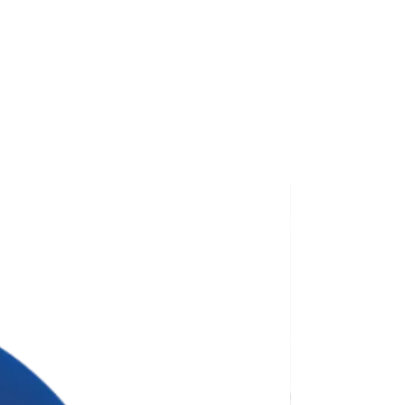
й тираж для замовлення — 30
ана для тиражу 100 штук без
сті нанесення.