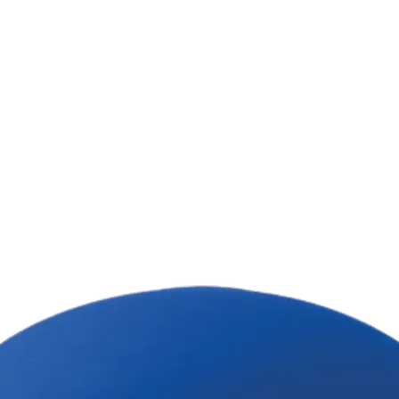
Тому мінімальни
штук 🙌
Ціна товару вказ
кошкіра.
врахування варто
тр.
 дюймів.