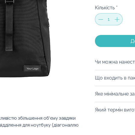
Кількість
*
Д
Чи можна нанест
Ми з радістю заб
Що входить в па
бажанням, крім 
нанести індивіду
Рюкзак можна за
Яке мінімальне з
способи нанесенн
коробку з бренд
друк, шовкотраф
стрічкою, або з 
Від 10 днів. Уточ
Який термін виг
обрати будь-яки
конкретний товар
ливістю збільшення об'єму завдяки
дарувати в крафт
Цей товар — повн
 відділення для ноутбуку (діагоналлю
також з радістю 
виготовляється д